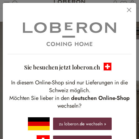
Du has
W
Zum Hauptinhalt springen
Home
Textilien
Gardinen & Vorhänge
Gardinen & Vorhänge
Sie besuchen jetzt loberon.ch
In diesem Online-Shop sind nur Lieferungen in die
Schweiz möglich.
Möchten Sie lieber in den
deutschen Online-Shop
wechseln?
zu loberon.
de
wechseln »