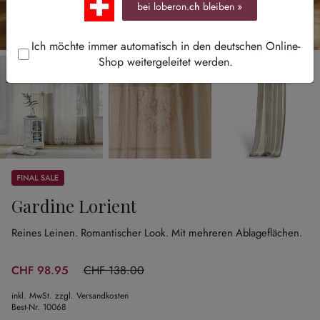
bei loberon.
ch
bleiben »
Ich möchte immer automatisch in den deutschen Online-
Shop weitergeleitet werden.
Sale
Gardine Lorient
Reines Leinen.
Romantischer Look.
Mit mehreren Ablageflächen.
CHF 98.95
CHF 138.00
(28.3% gespart)
inkl. MwSt. zzgl. Versandkosten
Best-Nr.
10068