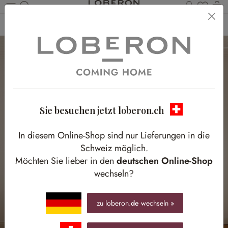
Du has
W
Zum Hauptinhalt springen
Home
Textilien
Gardinen & Vorhänge
Gardinen & Vorhänge
Sie besuchen jetzt loberon.ch
In diesem Online-Shop sind nur Lieferungen in die
Schweiz möglich.
Möchten Sie lieber in den
deutschen Online-Shop
wechseln?
zu loberon.
de
wechseln »