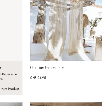
o
Gardine Gracemere
em Raum eine
CHF 94.95
re.
zum Produkt