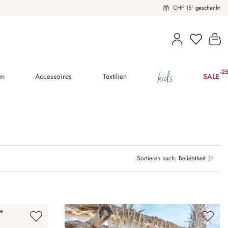
CHF 15¹ geschenkt
Wa
kids
-2
(25
en
Accessoires
Textilien
SALE
Sortieren nach:
Beliebtheit