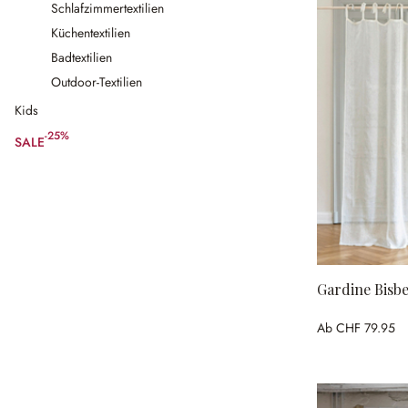
Schlafzimmertextilien
Küchentextilien
Badtextilien
Outdoor-Textilien
Kids
-25%
SALE
(25% gespart)
Gardine Bisb
Ab
CHF 79.95