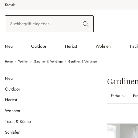
Kontakt
 Hauptinhalt springen
Zur Suche springen
Zur Hauptnavigation springen
Neu
Outdoor
Herbst
Wohnen
Tisc
Home
Textilien
Gardinen & Vorhänge
Gardinen & Vorhänge
Neu
Gardine
Outdoor
Farbe
Pre
Herbst
Wohnen
Tisch & Küche
Schlafen