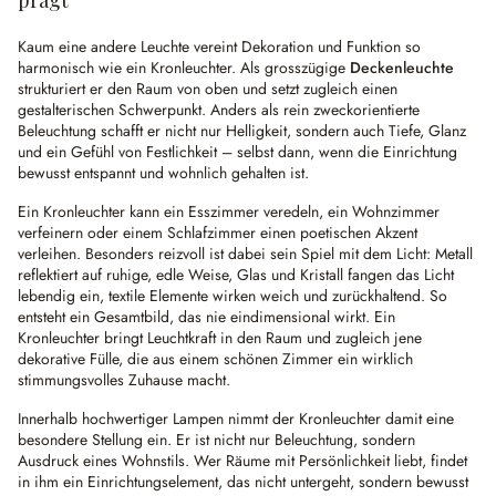
prägt
Kaum eine andere Leuchte vereint Dekoration und Funktion so
harmonisch wie ein Kronleuchter. Als grosszügige
Deckenleuchte
strukturiert er den Raum von oben und setzt zugleich einen
gestalterischen Schwerpunkt. Anders als rein zweckorientierte
Beleuchtung schafft er nicht nur Helligkeit, sondern auch Tiefe, Glanz
und ein Gefühl von Festlichkeit – selbst dann, wenn die Einrichtung
bewusst entspannt und wohnlich gehalten ist.
Ein Kronleuchter kann ein Esszimmer veredeln, ein Wohnzimmer
verfeinern oder einem Schlafzimmer einen poetischen Akzent
verleihen. Besonders reizvoll ist dabei sein Spiel mit dem Licht: Metall
reflektiert auf ruhige, edle Weise, Glas und Kristall fangen das Licht
lebendig ein, textile Elemente wirken weich und zurückhaltend. So
entsteht ein Gesamtbild, das nie eindimensional wirkt. Ein
Kronleuchter bringt Leuchtkraft in den Raum und zugleich jene
dekorative Fülle, die aus einem schönen Zimmer ein wirklich
stimmungsvolles Zuhause macht.
Innerhalb hochwertiger Lampen nimmt der Kronleuchter damit eine
besondere Stellung ein. Er ist nicht nur Beleuchtung, sondern
Ausdruck eines Wohnstils. Wer Räume mit Persönlichkeit liebt, findet
in ihm ein Einrichtungselement, das nicht untergeht, sondern bewusst