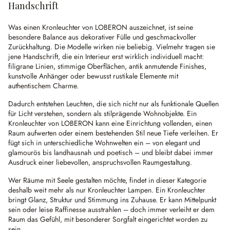
Handschrift
Was einen Kronleuchter von LOBERON auszeichnet, ist seine
besondere Balance aus dekorativer Fülle und geschmackvoller
Zurückhaltung. Die Modelle wirken nie beliebig. Vielmehr tragen sie
jene Handschrift, die ein Interieur erst wirklich individuell macht:
filigrane Linien, stimmige Oberflächen, antik anmutende Finishes,
kunstvolle Anhänger oder bewusst rustikale Elemente mit
authentischem Charme.
Dadurch entstehen Leuchten, die sich nicht nur als funktionale Quellen
für Licht verstehen, sondern als stilprägende Wohnobjekte. Ein
Kronleuchter von LOBERON kann eine Einrichtung vollenden, einen
Raum aufwerten oder einem bestehenden Stil neue Tiefe verleihen. Er
fügt sich in unterschiedliche Wohnwelten ein – von elegant und
glamourös bis landhausnah und poetisch – und bleibt dabei immer
Ausdruck einer liebevollen, anspruchsvollen Raumgestaltung.
Wer Räume mit Seele gestalten möchte, findet in dieser Kategorie
deshalb weit mehr als nur Kronleuchter Lampen. Ein Kronleuchter
bringt Glanz, Struktur und Stimmung ins Zuhause. Er kann Mittelpunkt
sein oder leise Raffinesse ausstrahlen – doch immer verleiht er dem
Raum das Gefühl, mit besonderer Sorgfalt eingerichtet worden zu
sein.