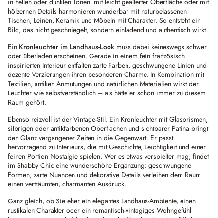
in hellen oder dunklen Tönen, mit leicht gealterter Oberfläche oder mit
hölzernen Details harmonieren wunderbar mit naturbelassenen
Tischen, Leinen, Keramik und Möbeln mit Charakter. So entsteht ein
Bild, das nicht geschniegelt, sondern einladend und authentisch wirkt.
Ein
Kronleuchter im Landhaus-Look
muss dabei keineswegs schwer
oder überladen erscheinen. Gerade in einem fein französisch
inspirierten Interieur entfalten zarte Farben, geschwungene Linien und
dezente Verzierungen ihren besonderen Charme. In Kombination mit
Textilien, antiken Anmutungen und natürlichen Materialien wirkt der
Leuchter wie selbstverständlich – als hätte er schon immer zu diesem
Raum gehört.
Ebenso reizvoll ist der Vintage-Stil. Ein Kronleuchter mit Glasprismen,
silbrigen oder antikfarbenen Oberflächen und sichtbarer Patina bringt
den Glanz vergangener Zeiten in die Gegenwart. Er passt
hervorragend zu Interieurs, die mit Geschichte, Leichtigkeit und einer
feinen Portion Nostalgie spielen. Wer es etwas verspielter mag, findet
im Shabby Chic eine wunderschöne Ergänzung: geschwungene
Formen, zarte Nuancen und dekorative Details verleihen dem Raum
einen verträumten, charmanten Ausdruck.
Ganz gleich, ob Sie eher ein elegantes Landhaus-Ambiente, einen
rustikalen Charakter oder ein romantisch-vintagiges Wohngefühl