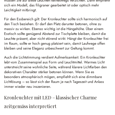
müssen Sie auf diese Leuchten keineswegs verzichten. Dann empfiehlt
sich ein Modell, das filigraner gearbeitet ist oder optisch mehr
Leichtigkeit mitbringt.
Für den Essbereich gilt: Der Kronleuchter sollte sich harmonisch auf
den Tisch beziehen. Er darf den Platz darunter betonen, ohne zu
massiv zu wirken. Ebenso wichtig ist die Hängehöhe. Über einem
Esstisch sollte genügend Abstand zur Tischplatte bleiben, damit die
Leuchte präsent, aber nicht störend wirkt. Hängt der Kronleuchter frei
im Raum, sollte er hoch genug platziert sein, damit Laufwege offen
bleiben und seine Eleganz unbeschwert zur Geltung kommt.
Auch die Lichtstimmung verdient Aufmerksamkeit. Ein Kronleuchter
lebt vom Zusammenspiel aus Form und Leuchtmittel. Warmes Licht
unterstreicht seine wohnliche Seite, während klarere Lichtfarben den
dekorativen Charakter stärker betonen können. Wenn Sie es
besonders atmosphärisch mögen, empfiehlt sich eine dimmbare
Lichtlösung – so lässt sich der Raum je nach Tageszeit und Anlass
immer wieder neu inszenieren.
Kronleuchter mit LED – klassischer Charme
zeitgemäss interpretiert