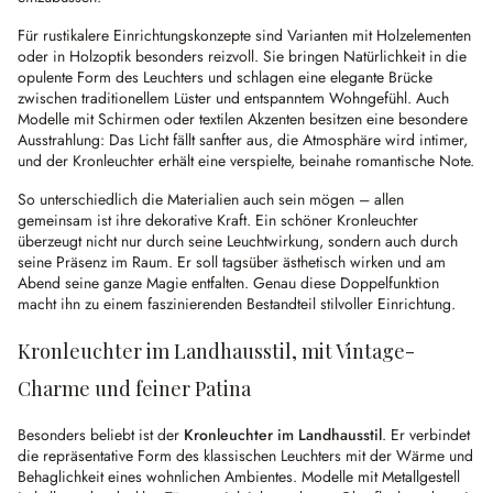
Für rustikalere Einrichtungskonzepte sind Varianten mit Holzelementen
oder in Holzoptik besonders reizvoll. Sie bringen Natürlichkeit in die
opulente Form des Leuchters und schlagen eine elegante Brücke
zwischen traditionellem Lüster und entspanntem Wohngefühl. Auch
Modelle mit Schirmen oder textilen Akzenten besitzen eine besondere
Ausstrahlung: Das Licht fällt sanfter aus, die Atmosphäre wird intimer,
und der Kronleuchter erhält eine verspielte, beinahe romantische Note.
So unterschiedlich die Materialien auch sein mögen – allen
gemeinsam ist ihre dekorative Kraft. Ein schöner Kronleuchter
überzeugt nicht nur durch seine Leuchtwirkung, sondern auch durch
seine Präsenz im Raum. Er soll tagsüber ästhetisch wirken und am
Abend seine ganze Magie entfalten. Genau diese Doppelfunktion
macht ihn zu einem faszinierenden Bestandteil stilvoller Einrichtung.
Kronleuchter im Landhausstil, mit Vintage-
Charme und feiner Patina
Besonders beliebt ist der
Kronleuchter im Landhausstil
. Er verbindet
die repräsentative Form des klassischen Leuchters mit der Wärme und
Behaglichkeit eines wohnlichen Ambientes. Modelle mit Metallgestell