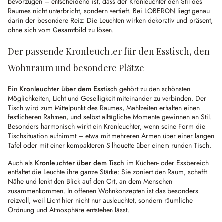
bevorzugen – entscheidend ist, dass der Kronleuchter den Stil des
Raumes nicht unterbricht, sondern vertieft. Bei LOBERON liegt genau
darin der besondere Reiz: Die Leuchten wirken dekorativ und präsent,
ohne sich vom Gesamtbild zu lösen.
Der passende Kronleuchter für den Esstisch, den
Wohnraum und besondere Plätze
Ein
Kronleuchter über dem Esstisch
gehört zu den schönsten
Möglichkeiten, Licht und Geselligkeit miteinander zu verbinden. Der
Tisch wird zum Mittelpunkt des Raumes, Mahlzeiten erhalten einen
festlicheren Rahmen, und selbst alltägliche Momente gewinnen an Stil.
Besonders harmonisch wirkt ein Kronleuchter, wenn seine Form die
Tischsituation aufnimmt – etwa mit mehreren Armen über einer langen
Tafel oder mit einer kompakteren Silhouette über einem runden Tisch.
Auch als
Kronleuchter über dem Tisch
im Küchen- oder Essbereich
entfaltet die Leuchte ihre ganze Stärke: Sie zoniert den Raum, schafft
Nähe und lenkt den Blick auf den Ort, an dem Menschen
zusammenkommen. In offenen Wohnkonzepten ist das besonders
reizvoll, weil Licht hier nicht nur ausleuchtet, sondern räumliche
Ordnung und Atmosphäre entstehen lässt.