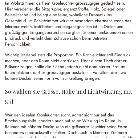
Im Wohnzimmer darf ein Kronleuchter grosszügiger gedacht sein.
Hier veredelt er die Sitzgruppe, ergänzt Stoffe, Holz, Spiegel oder
Beistelltische und bringt eine feine, wohnliche Dramatik ins
Gesamtbild. Im Schlafzimmer wirkt er besonders charmant, wenn das
Interieur weich, textilbetont und elegant gehalten ist. In Dielen und
großzügigen Eingangsbereichen sorgt er für einen einladenden ersten
Eindruck und verleiht dem Zuhause schon beim Betreten
Persönlichkeit.
Wichtig ist dabei stets die Proportion. Ein Kronleuchter soll Eindruck
machen, aber den Raum nicht erdrücken. Über einem Tisch darf er
Präsenz zeigen, sollte die Fläche jedoch nicht dominieren. Frei im
Raum platziert, darf er grosszügiger ausfallen – vor allem dort, wo
höhere Decken seine Form voll zur Geltung bringen.
So wählen Sie Grösse, Höhe und Lichtwirkung mit
Stil
Wer den idealen Kronleuchter sucht, achtet nicht nur auf das
Erscheinungsbild, sondern auch auf seine Wirkung im Raum. In
Räumen mit höherer Decke kann ein grösserer Leuchter seine Form
besonders eindrucksvoll entfalten. Doch auch in kleineren Zimmern