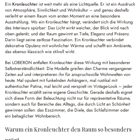
Ein
Kronleuchter
ist weit mehr als eine Lichtquelle. Er ist ein Ausdruck
von Atmosphäre, Sinnlichkeit und Wohnkultur – und genau deshalb
verleiht er einem Raum vom ersten Moment an eine besondere
Ausstrahlung. Wo ein Kronleuchter hängt, verändert sich die Wirkung
des Interieurs spürbar: Das Licht wirkt weicher, der Blick wird nach
oben gelenkt, und der Raum gewinnt an Tiefe, Eleganz und Präsenz.
Darin liegt seine zeitlose Faszination. Ein Kronleuchter verbindet
dekorative Opulenz mit wohnlicher Wärme und schafft ein Ambiente,
das ebenso klassisch wie stilvoll wirkt.
Bei LOBERON entfalten Kronleuchter diese Wirkung mit besonderer
Selbstverständlichkeit. Die Modelle greifen den Charme vergangener
Zeiten auf und interpretieren ihn für anspruchsvolle Wohnwelten von
heute. Mal opulent mit funkelnden Anhängern, mal rustikal mit
authentischer Patina, mal leicht und verspielt im Vintage-Look – jeder
Kronleuchter erzählt seine eigene Geschichte. Gerade deshalb eignet
sich diese Form der Beleuchtung nicht nur für repräsentative Räume,
sondern auch für Bereiche des Alltags, die durch Licht an Schönheit
gewinnen sollen: das Esszimmer, die Diele, das Schlafzimmer oder
ein behaglicher Wohnbereich.
Warum ein Kronleuchter den Raum so besonders