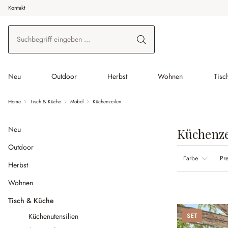
Kontakt
 Hauptinhalt springen
Zur Suche springen
Zur Hauptnavigation springen
Neu
Outdoor
Herbst
Wohnen
Tisc
Home
Tisch & Küche
Möbel
Küchenzeilen
Neu
Küchenze
Outdoor
Farbe
Pre
Herbst
Wohnen
Tisch & Küche
Set
Küchenutensilien