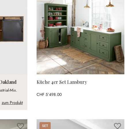
Oakland
Küche 4er Set Lansbury
strial-Mix.
CHF 5’498.00
zum Produkt
Set