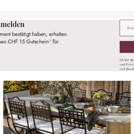
anmelden
E-Mail-
ent bestätigt haben, erhalten
inen CHF 15 Gutschein¹ für
Ich bin d
und Einri
und die a