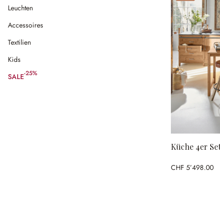
Leuchten
Accessoires
Textilien
Kids
-25%
SALE
(25% gespart)
Küche 4er Se
CHF 5’498.00