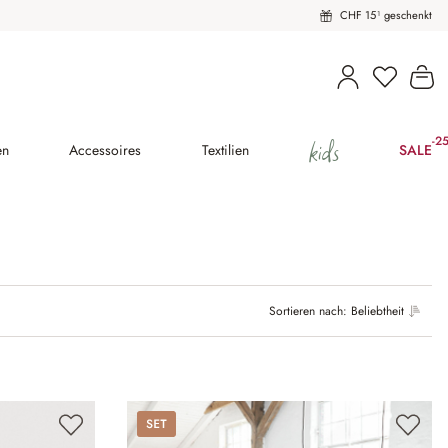
CHF 15¹ geschenkt
Wa
kids
-2
(25
en
Accessoires
Textilien
SALE
Sortieren nach:
Beliebtheit
Set