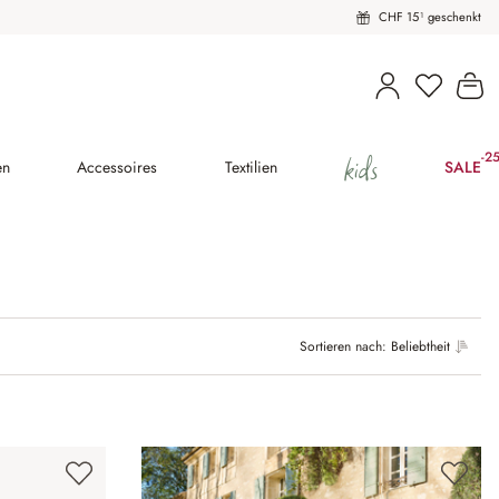
CHF 15¹ geschenkt
Wa
kids
-2
(25
en
Accessoires
Textilien
SALE
Sortieren nach:
Beliebtheit