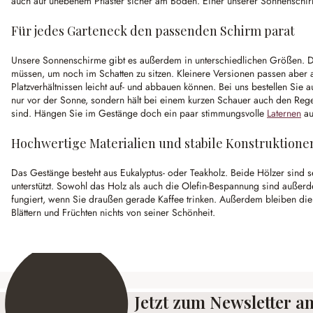
auch auf unebenem Pflaster sicher am Boden. Einer unserer Sonnenschirm
Für jedes Garteneck den passenden Schirm parat
Unsere Sonnenschirme gibt es außerdem in unterschiedlichen Größen. Di
müssen, um noch im Schatten zu sitzen. Kleinere Versionen passen aber 
Platzverhältnissen leicht auf- und abbauen können. Bei uns bestellen Sie
nur vor der Sonne, sondern hält bei einem kurzen Schauer auch den Rege
sind. Hängen Sie im Gestänge doch ein paar stimmungsvolle
Laternen
au
Hochwertige Materialien und stabile Konstruktione
Das Gestänge besteht aus Eukalyptus- oder Teakholz. Beide Hölzer sind s
unterstützt. Sowohl das Holz als auch die Olefin-Bespannung sind auße
fungiert, wenn Sie draußen gerade Kaffee trinken. Außerdem bleiben die 
Blättern und Früchten nichts von seiner Schönheit.
Jetzt zum Newsletter 