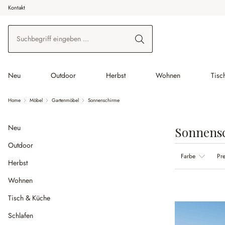
Kontakt
 Hauptinhalt springen
Zur Suche springen
Zur Hauptnavigation springen
Neu
Outdoor
Herbst
Wohnen
Tisc
Home
Möbel
Gartenmöbel
Sonnenschirme
Neu
Sonnens
Outdoor
Farbe
Pre
Herbst
Wohnen
Tisch & Küche
Schlafen