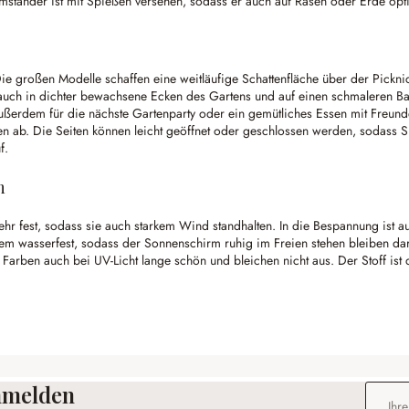
ständer ist mit Spießen versehen, sodass er auch auf Rasen oder Erde opti
e großen Modelle schaffen eine weitläufige Schattenfläche über der Pickn
auch in dichter bewachsene Ecken des Gartens und auf einen schmaleren Bal
 außerdem für die nächste Gartenparty oder ein gemütliches Essen mit Freund
n ab. Die Seiten können leicht geöffnet oder geschlossen werden, sodass 
f.
n
ehr fest, sodass sie auch starkem Wind standhalten. In die Bespannung ist a
rdem wasserfest, sodass der Sonnenschirm ruhig im Freien stehen bleiben 
Farben auch bei UV-Licht lange schön und bleichen nicht aus. Der Stoff ist
anmelden
E-Mail-