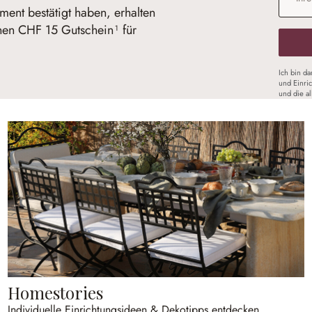
ent bestätigt haben, erhalten
inen CHF 15 Gutschein¹ für
Ich bin d
und Einri
und die a
Homestories
Individuelle Einrichtungsideen & Dekotipps entdecken