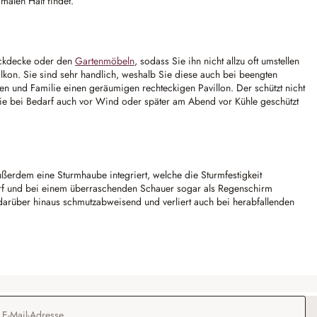
malen Halt findet.
ickdecke oder den
Gartenmöbeln
, sodass Sie ihn nicht allzu oft umstellen
kon. Sie sind sehr handlich, weshalb Sie diese auch bei beengten
en und Familie einen geräumigen rechteckigen Pavillon. Der schützt nicht
Sie bei Bedarf auch vor Wind oder später am Abend vor Kühle geschützt
ußerdem eine Sturmhaube integriert, welche die Sturmfestigkeit
darf und bei einem überraschenden Schauer sogar als Regenschirm
 darüber hinaus schmutzabweisend und verliert auch bei herabfallenden
Adresse
*