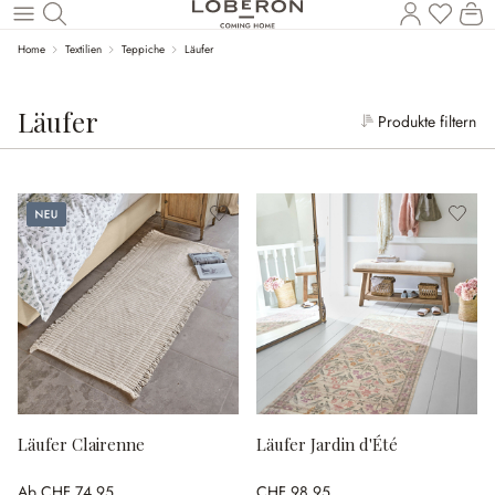
W
Zum Hauptinhalt springen
Home
Textilien
Teppiche
Läufer
Läufer
Produkte filtern
Neu
Läufer Clairenne
Läufer Jardin d'Été
Ab
CHF 74.95
CHF 98.95