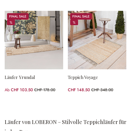
Sale
Sale
%
%
%
%
Läufer Yrundal
Teppich Voyage
Ab
CHF 103.50
CHF 178.00
CHF 148.50
CHF 348.00
(41.85% gespart)
(57.33% gespart)
Läufer von LOBERON – Stilvolle Teppichläufer für