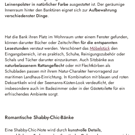
Leinenpolster in natürlicher Farbe
ausgestattet ist. Der geräumige
Innenraum hinter den Banktüren eignet sich zur
Aufbewahrung
verschiedenster Dinge
.
Hat die Bank ihren Platz im Wohnraum unter einem Fenster gefunden,
können darunter Bücher oder Zeitschriften
für die entspannten
Lesestunden
verstaut werden. Verschönert das
Möbelstück
den
Eingangsbereich, ist es praktisch, Schuhe, Reinigungszubehör oder
Schals und Tücher darunter einzuräumen. Auch Sitzbänke aus
naturbelassenem Rattangeflecht
oder mit Flechtkörben als
Schubladen passen mit ihrem Natur-Charakter hervorragend zur
maritimen Landhaus-Einrichtung. In Kombination mit blauen und roten
Dekoartikeln wird der Seemanns-Küsten-Look verdeutlicht, der
insbesondere auch im Badezimmer oder in der Gästetoilette für ein
erfrischendes Ambiente sorgt.
Romantische Shabby-Chic-Bänke
Eine Shabby-Chic-Note wird durch
kunstvolle Details
,