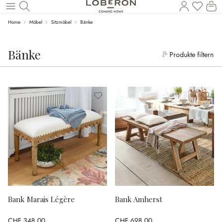
W
Zum Hauptinhalt springen
Home
Möbel
Sitzmöbel
Bänke
Bänke
Produkte filtern
Bank Marais Légère
Bank Amherst
CHF 348.00
CHF 698.00