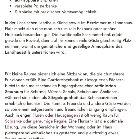
aufklappbare Sitztruhen
verspielte Polsterbänke
Sitzbänke mit praktischer Verstaumöglichkeit
In der klassischen Landhaus-Küche sowie im Esszimmer mit Landhaus-
Flair macht sich eine modisch-rustikale Eckbank oder schöne
Holzbank besonders gut. Die traditionelle Esszimmerbank erlebt
gerade ein Revival, denn auf ihr können viele Gäste gleichzeitig Platz
nehmen, womit die
gemütliche und gesellige Atmosphäre des
Landhausstils
unterstrichen wird.
Für kleine Räume bietet sich eine Sitzbank an, die gleich mehrere
Funktionen erfüllt. Eine Garderobenbank mit integrierten Fächern
bietet in den meist schmalen Eingangsbereichen
raffinierten
Stauraum
für Schirme, Mützen, Schals, Schuhe und Ähnliches,
während sie zudem als
Sitzgelegenheit
das Schuheanziehen
erheblich erleichtert. Die Familie, Freunde und andere Gäste werden
so von einem aufgeräumten und freundlichen Eingang empfangen.
Auch in engen
Fluren oder Hausgängen
ist oft wenig Raum für
Schränke oder geräumige Regale
. Eine Flurbank ist die optimale
Lösung, um diese Bereiche in der Wohnung oder im Haus
platzsparend wohnlicher zu gestalten
und gleichzeitig etwas
Stauraum zu schaffen.