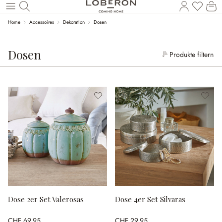
W
Zum Hauptinhalt springen
Home
Accessoires
Dekoration
Dosen
Dosen
Produkte filtern
Dose 2er Set Valerosas
Dose 4er Set Silvaras
CHF 69.95
CHF 29.95