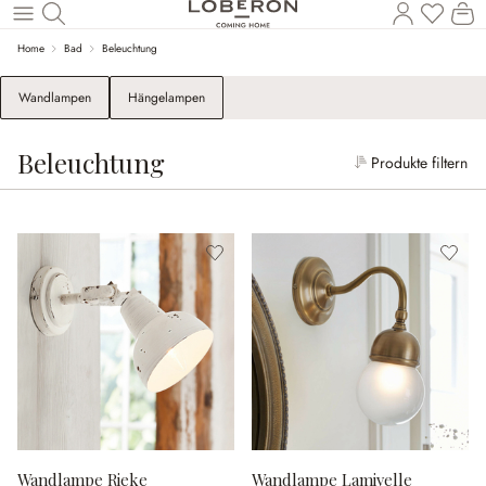
W
Zum Hauptinhalt springen
Home
Bad
Beleuchtung
Wandlampen
Hängelampen
Beleuchtung
Produkte filtern
Wandlampe Rieke
Wandlampe Lamivelle