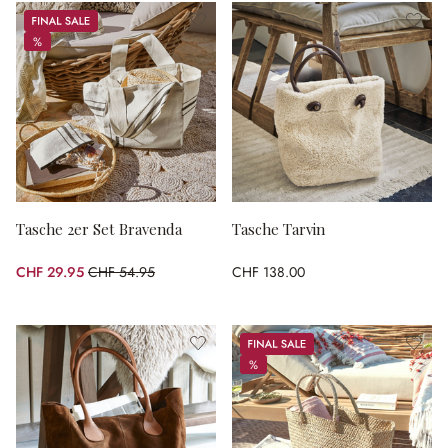
Sale
%
%
Tasche 2er Set Bravenda
Tasche Tarvin
CHF 29.95
CHF 54.95
CHF 138.00
(45.5% gespart)
Sale
%
%