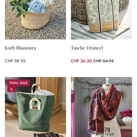
Korb Shanoura
Tasche Drancel
CHF 98.95
CHF 26.20
CHF 54.95
(52.32% gespart)
Sale
%
%