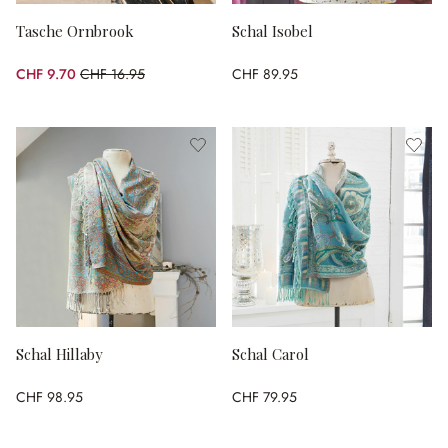
Tasche Ornbrook
Schal Isobel
CHF 9.70
CHF 16.95
CHF 89.95
(42.77% gespart)
Schal Hillaby
Schal Carol
CHF 98.95
CHF 79.95