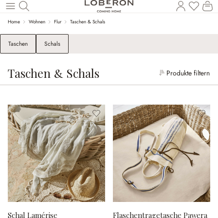
W
Zum Hauptinhalt springen
Home
Wohnen
Flur
Taschen & Schals
Taschen
Schals
Taschen & Schals
Produkte filtern
Schal Lamérise
Flaschentragetasche Pawera