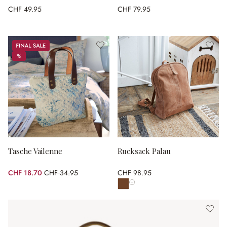
CHF 49.95
CHF 79.95
Sale
%
%
Tasche Vailenne
Rucksack Palau
CHF 18.70
CHF 34.95
CHF 98.95
(46.49% gespart)
Alle Farben anzeigen