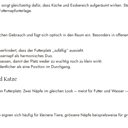
 sorgt gleichzeitig dafür, dass Küche und Essbereich aufgeräumt wirken. Stat
utternapfunterlage.
äglichen Gebrauch und fügt sich optisch in den Raum ein. Besonders in offene
rhindert, dass der Futterplatz „zufällig“ aussieht.
assernapf als harmonisches Duo.
assen, damit der Platz weder zu wuchtig noch zu klein wirkt.
dentlicher als eine Position im Durchgang.
nd Katze
chen Futterplatz: Zwei Näpfe im gleichen Look – meist für Futter und Wasser
 eignen sich häufig für kleinere Tiere, grössere Näpfe beispielsweise für gr