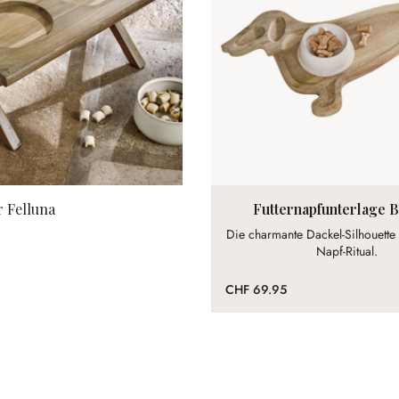
r Felluna
Futternapfunterlage B
Die charmante Dackel-Silhouette b
Napf-Ritual.
CHF 69.95