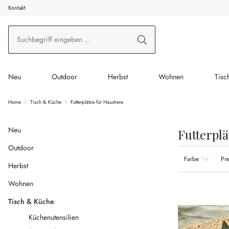
Kontakt
 Hauptinhalt springen
Zur Suche springen
Zur Hauptnavigation springen
Neu
Outdoor
Herbst
Wohnen
Tisc
Home
Tisch & Küche
Futterplätze für Haustiere
Neu
Futterplä
Outdoor
Farbe
Pre
Herbst
Wohnen
Tisch & Küche
Küchenutensilien