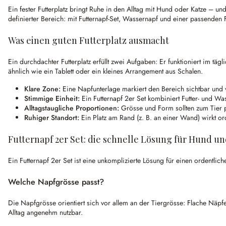
Ein fester Futterplatz bringt Ruhe in den Alltag mit Hund oder Katze – und
definierter Bereich: mit Futternapf-Set, Wassernapf und einer passenden F
Was einen guten Futterplatz ausmacht
Ein durchdachter Futterplatz erfüllt zwei Aufgaben: Er funktioniert im t
ähnlich wie ein Tablett oder ein kleines Arrangement aus Schalen.
Klare Zone:
Eine Napfunterlage markiert den Bereich sichtbar und ve
Stimmige Einheit:
Ein Futternapf 2er Set kombiniert Futter- und W
Alltagstaugliche Proportionen:
Grösse und Form sollten zum Tier p
Ruhiger Standort:
Ein Platz am Rand (z. B. an einer Wand) wirkt or
Futternapf 2er Set: die schnelle Lösung für Hund u
Ein Futternapf 2er Set ist eine unkomplizierte Lösung für einen ordentli
Welche Napfgrösse passt?
Die Napfgrösse orientiert sich vor allem an der Tiergrösse: Flache Näpfe
Alltag angenehm nutzbar.