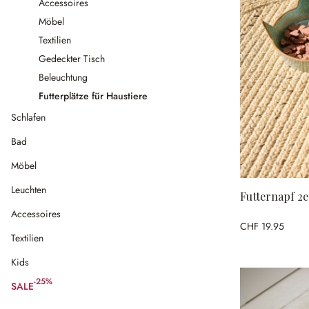
Accessoires
Möbel
Textilien
Gedeckter Tisch
Beleuchtung
Futterplätze für Haustiere
Schlafen
Bad
Möbel
Leuchten
Futternapf 2e
Accessoires
CHF 19.95
Textilien
Kids
-25%
SALE
(25% gespart)