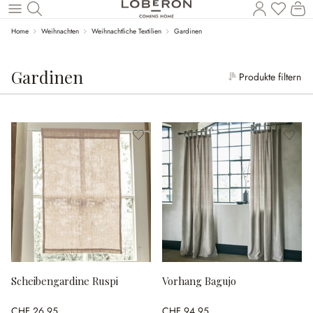
W
Zum Hauptinhalt springen
Home
Weihnachten
Weihnachtliche Textilien
Gardinen
Gardinen
Produkte filtern
Scheibengardine Ruspi
Vorhang Bagujo
CHF 26.95
CHF 94.95