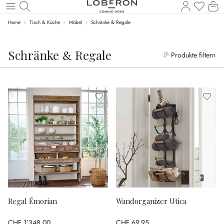
W
Zum Hauptinhalt springen
Home
Tisch & Küche
Möbel
Schränke & Regale
Schränke & Regale
Produkte filtern
Regal Émorian
Wandorganizer Utica
CHF 1’348.00
CHF 69.95