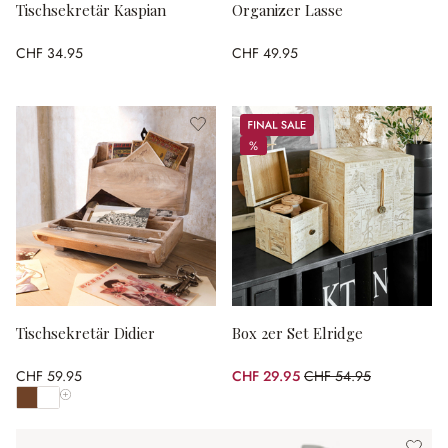
Tischsekretär Kaspian
Organizer Lasse
CHF 34.95
CHF 49.95
Sale
%
%
Tischsekretär Didier
Box 2er Set Elridge
CHF 59.95
CHF 29.95
CHF 54.95
(45.5% gespart)
Alle Farben anzeigen