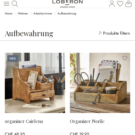
W
Zum Hauptinhalt springen
Home
Wohnen
Arbeitszimmer
Aufbewahrung
Aufbewahrung
Produkte filtern
Neu
organizer Cairlena
Organizer Norile
CHF 48.95
CHF 19.95