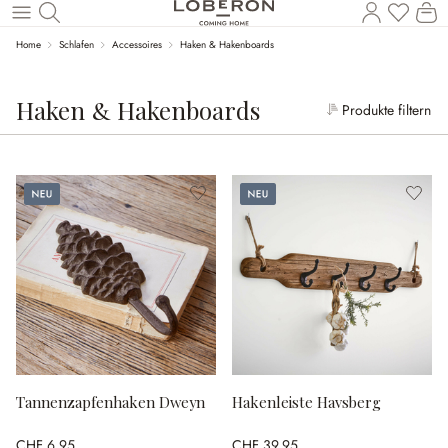
W
Zum Hauptinhalt springen
Home
Schlafen
Accessoires
Haken & Hakenboards
Haken & Hakenboards
Produkte filtern
Neu
Neu
Tannenzapfenhaken Dweyn
Hakenleiste Havsberg
CHF 6.95
CHF 39.95