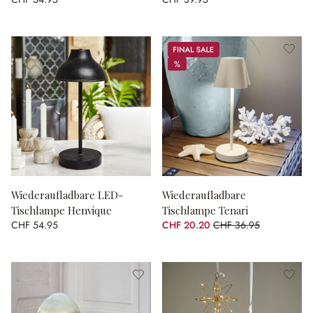
Sale
%
%
Wiederaufladbare LED-
Wiederaufladbare
Tischlampe Henvique
Tischlampe Tenari
CHF 54.95
CHF 20.20
CHF 36.95
(45.33% gespart)