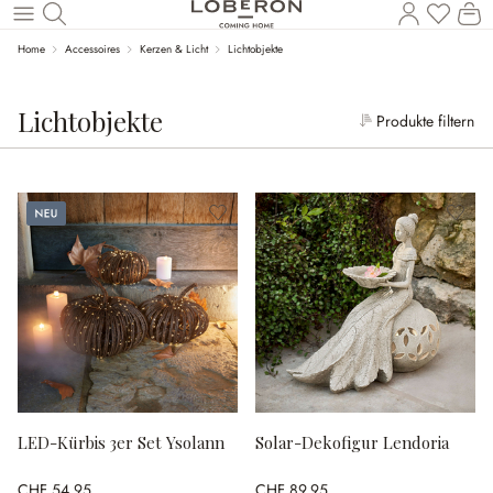
W
Zum Hauptinhalt springen
Home
Accessoires
Kerzen & Licht
Lichtobjekte
Lichtobjekte
Produkte filtern
Neu
LED-Kürbis 3er Set Ysolann
Solar-Dekofigur Lendoria
CHF 54.95
CHF 89.95