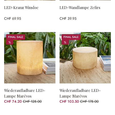
LED-Kranz Winsloe
LED-Wandlampe Zefirs
CHF 69.95
CHF 39.95
Sale
Sale
%
%
%
%
Wiederaufladbare LED-
Wiederaufladbare LED-
Lampe Marévos
Lampe Marévos
CHF 74.20
CHF 128.00
CHF 103.50
CHF 178.00
(42.03% gespart)
(41.85% gespart)