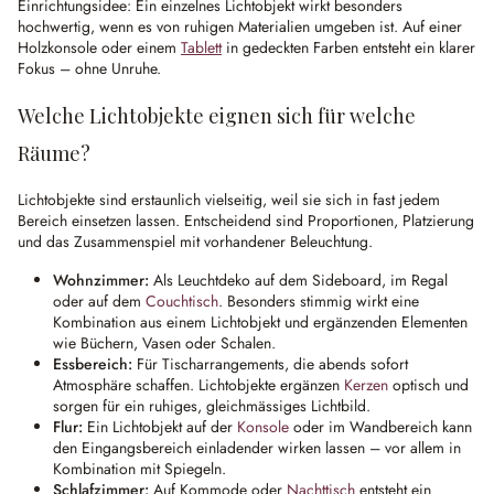
Einrichtungsidee: Ein einzelnes Lichtobjekt wirkt besonders
hochwertig, wenn es von ruhigen Materialien umgeben ist. Auf einer
Holzkonsole oder einem
Tablett
in gedeckten Farben entsteht ein klarer
Fokus – ohne Unruhe.
Welche Lichtobjekte eignen sich für welche
Räume?
Lichtobjekte sind erstaunlich vielseitig, weil sie sich in fast jedem
Bereich einsetzen lassen. Entscheidend sind Proportionen, Platzierung
und das Zusammenspiel mit vorhandener Beleuchtung.
Wohnzimmer:
Als Leuchtdeko auf dem Sideboard, im Regal
oder auf dem
Couchtisch
. Besonders stimmig wirkt eine
Kombination aus einem Lichtobjekt und ergänzenden Elementen
wie Büchern, Vasen oder Schalen.
Essbereich:
Für Tischarrangements, die abends sofort
Atmosphäre schaffen. Lichtobjekte ergänzen
Kerzen
optisch und
sorgen für ein ruhiges, gleichmässiges Lichtbild.
Flur:
Ein Lichtobjekt auf der
Konsole
oder im Wandbereich kann
den Eingangsbereich einladender wirken lassen – vor allem in
Kombination mit Spiegeln.
Schlafzimmer:
Auf Kommode oder
Nachttisch
entsteht ein