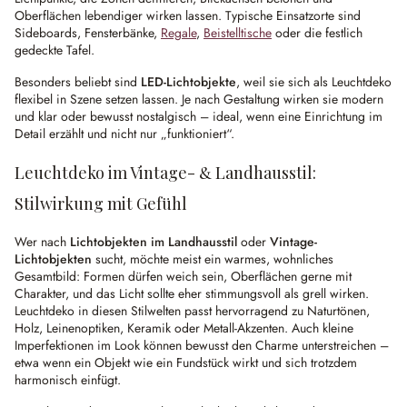
Oberflächen lebendiger wirken lassen. Typische Einsatzorte sind
Sideboards, Fensterbänke,
Regale
,
Beistelltische
oder die festlich
gedeckte Tafel.
Besonders beliebt sind
LED-Lichtobjekte
, weil sie sich als Leuchtdeko
flexibel in Szene setzen lassen. Je nach Gestaltung wirken sie modern
und klar oder bewusst nostalgisch – ideal, wenn eine Einrichtung im
Detail erzählt und nicht nur „funktioniert“.
Leuchtdeko im Vintage- & Landhausstil:
Stilwirkung mit Gefühl
Wer nach
Lichtobjekten im Landhausstil
oder
Vintage-
Lichtobjekten
sucht, möchte meist ein warmes, wohnliches
Gesamtbild: Formen dürfen weich sein, Oberflächen gerne mit
Charakter, und das Licht sollte eher stimmungsvoll als grell wirken.
Leuchtdeko in diesen Stilwelten passt hervorragend zu Naturtönen,
Holz, Leinenoptiken, Keramik oder Metall-Akzenten. Auch kleine
Imperfektionen im Look können bewusst den Charme unterstreichen –
etwa wenn ein Objekt wie ein Fundstück wirkt und sich trotzdem
harmonisch einfügt.