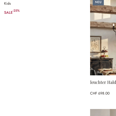
Neu
Kids
-25%
SALE
(25% gespart)
leuchter Hald
CHF 698.00