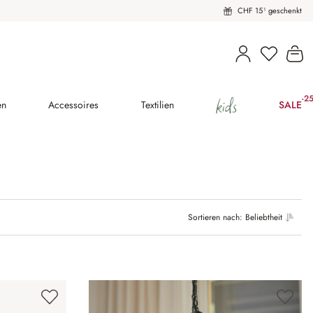
CHF 15¹ geschenkt
Wa
kids
-2
(25
en
Accessoires
Textilien
SALE
Sortieren nach:
Beliebtheit