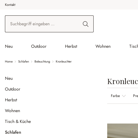
Kontakt
 Hauptinhalt springen
Zur Suche springen
Zur Hauptnavigation springen
Neu
Outdoor
Herbst
Wohnen
Tisc
Home
Schlafen
Beleuchtung
Kronleuchter
Neu
Kronleuc
Outdoor
Farbe
Pre
Herbst
Wohnen
Tisch & Küche
Schlafen