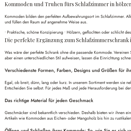
Kommoden und Truhen fürs Schlafzimmer in hölzern
Kommoden bilden den perfekten Aufbewahrungsort im Schlafzimmer. Alle Ge
und füllen den Raum auf angenehme Weise aus.
• Praktische, schöne Konzipierung • Hölzern, geflochten oder schlicht des
Die perfekte Ergänzung zum Schlafzimmerschrank 
Was wäre der perfekte Schrank ohne die passende Kommode. Vereinen Sie 
aber einen unterschiedlichen Stil aufweisen, lassen die Einrichtung schne
Verschiedenste Formen, Farben, Designs und Größen für ih
Egal, ob breit, dünn, lang oder kurz. In unserem Sortiment werden sie 
Entscheiden Sie selbst. Für jedes Maß und jede Herausforderung bei der 
Das richtige Material für jeden Geschmack
Geschmäcker sind bekanntlich verschieden. Deshalb bieten wir ihnen ein
Artikeln wie Kommoden aus Eichen- oder Mangoholz bis hin zu rustikalen 
Öffnen und Schließen ihrer Kommode: So, wie Sie es sich vo