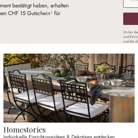
ent bestätigt haben, erhalten
inen CHF 15 Gutschein¹ für
Ich bin d
und Einri
und die a
Homestories
Individuelle Einrichtungsideen & Dekotipps entdecken