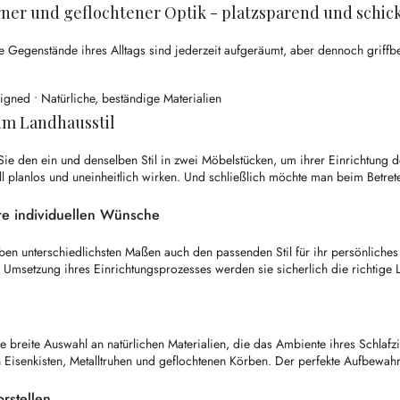
er und geflochtener Optik - platzsparend und schick
genstände ihres Alltags sind jederzeit aufgeräumt, aber dennoch griffbere
igned • Natürliche, beständige Materialien
im Landhausstil
den ein und denselben Stil in zwei Möbelstücken, um ihrer Einrichtung den
ll planlos und uneinheitlich wirken. Und schließlich möchte man beim Betret
re individuellen Wünsche
neben unterschiedlichsten Maßen auch den passenden Stil für ihr persönlic
Umsetzung ihres Einrichtungsprozesses werden sie sicherlich die richtige 
e breite Auswahl an natürlichen Materialien, die das Ambiente ihres Schlaf
Eisenkisten, Metalltruhen und geflochtenen Körben. Der perfekte Aufbewahrun
rstellen