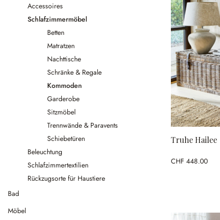
Accessoires
Schlafzimmermöbel
Betten
Matratzen
Nachttische
Schränke & Regale
Kommoden
Garderobe
Sitzmöbel
Trennwände & Paravents
Schiebetüren
Truhe Hailee
Beleuchtung
CHF 448.00
Schlafzimmertextilien
Rückzugsorte für Haustiere
Bad
Möbel