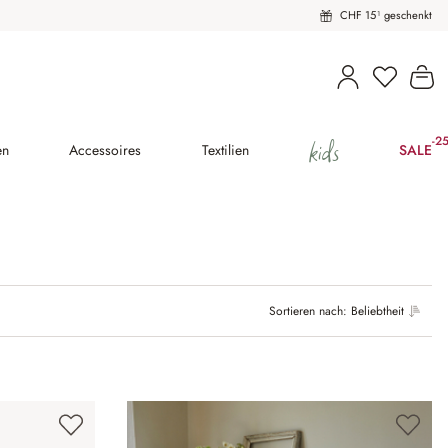
CHF 15¹ geschenkt
Wa
kids
-2
(25
en
Accessoires
Textilien
SALE
Sortieren nach:
Beliebtheit