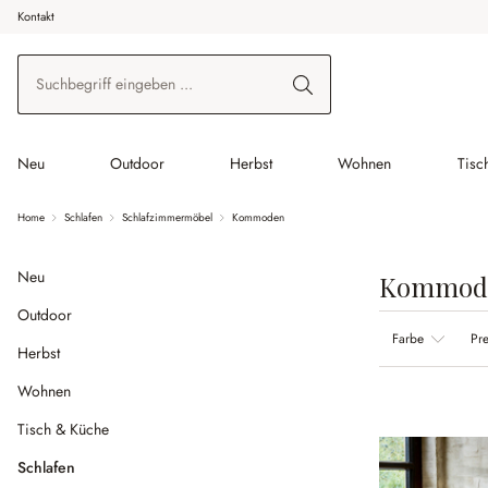
Kontakt
 Hauptinhalt springen
Zur Suche springen
Zur Hauptnavigation springen
Neu
Outdoor
Herbst
Wohnen
Tisc
Home
Schlafen
Schlafzimmermöbel
Kommoden
Neu
Kommod
Outdoor
Farbe
Pre
Herbst
Wohnen
Tisch & Küche
Schlafen