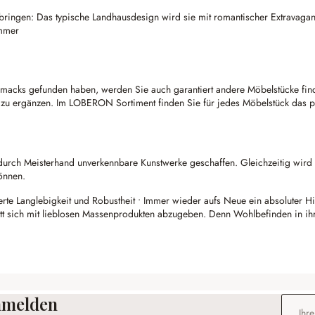
bringen: Das typische Landhausdesign wird sie mit romantischer Extravaganz 
immer
acks gefunden haben, werden Sie auch garantiert andere Möbelstücke find
h zu ergänzen. Im LOBERON Sortiment finden Sie für jedes Möbelstück das
durch Meisterhand unverkennbare Kunstwerke geschaffen. Gleichzeitig wird 
önnen.
erte Langlebigkeit und Robustheit • Immer wieder aufs Neue ein absoluter H
 sich mit lieblosen Massenprodukten abzugeben. Denn Wohlbefinden in ihr
anmelden
E-Mail-