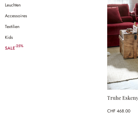
Leuchten
Accessoires
Textilien
Kids
-25%
SALE
(25% gespart)
Truhe Esken
CHF 468.00