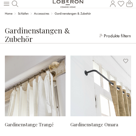
W
Zum Hauptinhalt springen
Home
Schlafen
Accessoires
Gardinenstangen & Zubehör
Gardinenstangen &
Produkte filtern
Zubehör
Gardinenstange Trangé
Gardinenstange Omara