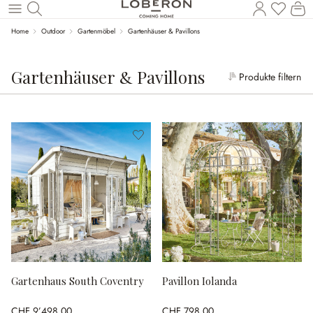
W
Zum Hauptinhalt springen
Home
Outdoor
Gartenmöbel
Gartenhäuser & Pavillons
Gartenhäuser & Pavillons
Produkte filtern
Gartenhaus South Coventry
Pavillon Iolanda
CHF 9’498.00
CHF 798.00