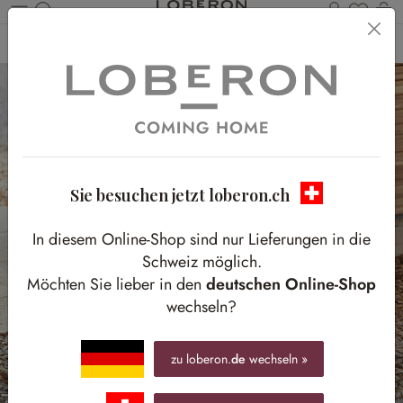
Du has
W
Zum Hauptinhalt springen
Home
Accessoires
Aufbewahrung
Körbe & Kisten
Sie besuchen jetzt loberon.ch
In diesem Online-Shop sind nur Lieferungen in die
Schweiz möglich.
Möchten Sie lieber in den
deutschen Online-Shop
wechseln?
zu loberon.
de
wechseln »