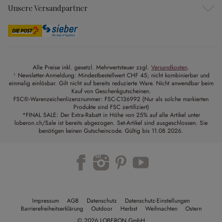
Unsere Versandpartner
Alle Preise inkl. gesetzl. Mehrwertsteuer zzgl.
Versandkosten
.
¹ Newsletter-Anmeldung: Mindestbestellwert CHF 45; nicht kombinierbar und
einmalig einlösbar. Gilt nicht auf bereits reduzierte Ware. Nicht anwendbar beim
Kauf von Geschenkgutscheinen.
FSC®-Warenzeichenlizenznummer: FSC-C136992 (Nur als solche markierten
Produkte sind FSC zertifiziert)
*FINAL SALE: Der Extra-Rabatt in Höhe von 25% auf alle Artikel unter
loberon.ch/Sale ist bereits abgezogen. Set-Artikel sind ausgeschlossen. Sie
benötigen keinen Gutscheincode. Gültig bis 11.08.2026.
Impressum
AGB
Datenschutz
Datenschutz-Einstellungen
Barrierefreiheitserklärung
Outdoor
Herbst
Weihnachten
Ostern
© 2026 LOBERON GmbH