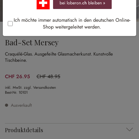
bei loberon.
ch
bleiben »
Ich möchte immer automatisch in den deutschen Online-
Shop weitergeleitet werden.
Sale
Bad-Set Mersey
Craquélé-Glas.
Ausgefeilte Glasmacherkunst.
Kunstvolle
Tischbeine.
CHF 26.95
CHF 48.95
(44.94% gespart)
inkl. MwSt. zzgl. Versandkosten
Best-Nr.
10101
Ausverkauft
Produktdetails