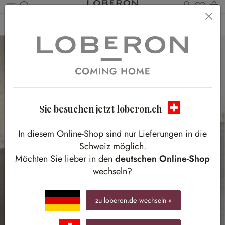
Du has
W
Zum Hauptinhalt springen
Home
Accessoires
Badzubehör
Sie besuchen jetzt loberon.ch
In diesem Online-Shop sind nur Lieferungen in die
Schweiz möglich.
Möchten Sie lieber in den
deutschen Online-Shop
wechseln?
zu loberon.
de
wechseln »