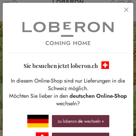
Du has
W
Zum Hauptinhalt springen
Home
Outdoor
Gartenzubehör
Gartenhelfer
Sie besuchen jetzt loberon.ch
In diesem Online-Shop sind nur Lieferungen in die
Schweiz möglich.
Möchten Sie lieber in den
deutschen Online-Shop
wechseln?
zu loberon.
de
wechseln »