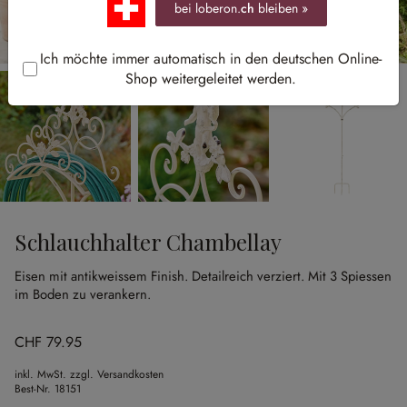
bei loberon.
ch
bleiben »
Ich möchte immer automatisch in den deutschen Online-
Shop weitergeleitet werden.
Schlauchhalter Chambellay
Eisen mit antikweissem Finish.
Detailreich verziert.
Mit 3 Spiessen
im Boden zu verankern.
CHF 79.95
inkl. MwSt. zzgl. Versandkosten
Best-Nr.
18151