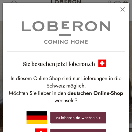
Du has
W
Zum Hauptinhalt springen
Home
Accessoires
Kerzen & Licht
Kaminzubehör
Sie besuchen jetzt loberon.ch
In diesem Online-Shop sind nur Lieferungen in die
Schweiz möglich.
Möchten Sie lieber in den
deutschen Online-Shop
wechseln?
zu loberon.
de
wechseln »