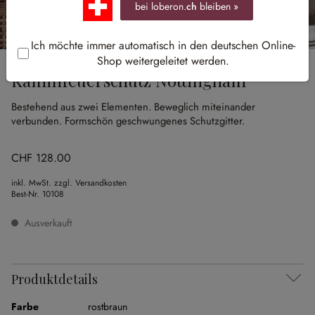
bei loberon.
ch
bleiben »
Ich möchte immer automatisch in den deutschen Online-
Shop weitergeleitet werden.
Kaminfeuerschutz Nottingham
Bestehend aus zwei Elementen.
Beweglich miteinander
verbunden.
Formschön geschwungenes Schutzgitter.
CHF 128.00
inkl. MwSt. zzgl. Versandkosten
Best-Nr.
10108
Ausverkauft
Produktdetails
Farbe
rostbraun