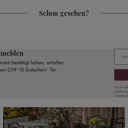
Schon gesehen?
anmelden
E-Mail-
ent bestätigt haben, erhalten
inen CHF 15 Gutschein¹ für
Ich bin d
und Einri
und die a