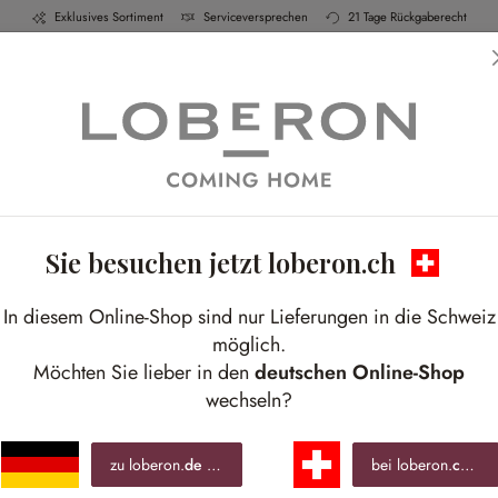
Exklusives Sortiment
Serviceversprechen
21 Tage Rückgaberecht
h & Küche
Schlafen
Bad
Möbel
Leucht
Sie besuchen jetzt loberon.ch
G
In diesem Online-Shop sind nur Lieferungen in die Schweiz
Well
möglich.
Möchten Sie lieber in den
deutschen Online-Shop
wechseln?
CHF
inkl.
zu loberon.
de
wechseln »
bei loberon.
ch
ble
Best-