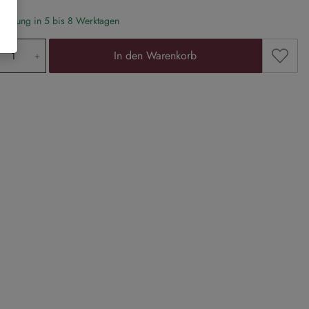
eferung in 5 bis 8 Werktagen
odukt Anzahl: Gib den gewünschten Wert ein
Zum Me
In den Warenkorb