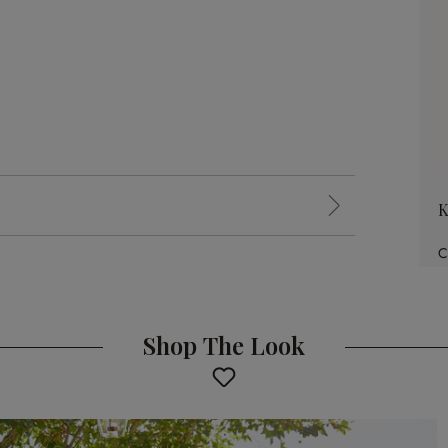
K
C
Shop The Look