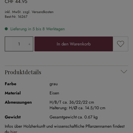
CHF 44.95
inkl. MwSt. zzgl. Versandkosten
Best-Nr.
16267
Lieferung in 5 bis 8 Werktagen
Produkt Anzahl: Gib den gewünschten Wert ein oder ben
Zum Me
In den Warenkorb
Produktdetails
Farbe
grau
Material
Eisen
Abmessungen
H/B/T ca. 36/22/22 cm
Halterung:
H/Ø ca. 14.5/10 cm
Gewicht
Gesamtgewicht ca. 0.67 kg
Infos über Holzherkunft und wissenschaftliche Pflanzennamen findest
du
hier
.