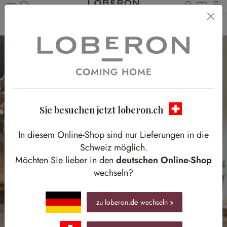
Du has
W
Zum Hauptinhalt springen
Home
Tisch & Küche
Küchenutensilien
Küchenhelfer
Sie besuchen jetzt loberon.ch
In diesem Online-Shop sind nur Lieferungen in die
Schweiz möglich.
Möchten Sie lieber in den
deutschen Online-Shop
wechseln?
zu loberon.
de
wechseln »