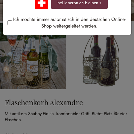
bei loberon.
ch
bleiben »
Ich möchte immer automatisch in den deutschen Online-
Shop weitergeleitet werden.
Flaschenkorb Alexandre
Mit antikem Shabby-Finish.
komfortabler Griff.
Bietet Platz für vier
Flaschen.