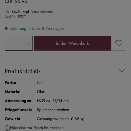
CHF 26.95
inkl. MwSt. zzgl. Versandkosten
Best-Nr.
10071
Lieferung in 5 bis 8 Werktagen
Produkt Anzahl: Gib den gewünschten Wert ein oder ben
Zum Me
In den Warenkorb
Produktdetails
Farbe
klar
Material
Glas
Abmessungen
H/Ø ca. 17/14 cm
Pflegehinweis
Spülmaschinenfest
Gewicht
Gesamtgewicht ca. 0.86 kg
Hinweise zur Produktsicherheit