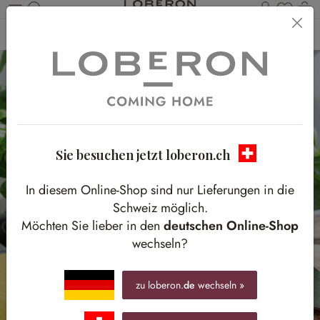
Du has
W
Zum Hauptinhalt springen
Home
Tisch & Küche
Küchenutensilien
Küchenhelfer
Sie besuchen jetzt loberon.ch
In diesem Online-Shop sind nur Lieferungen in die
Schweiz möglich.
Möchten Sie lieber in den
deutschen Online-Shop
wechseln?
zu loberon.
de
wechseln »