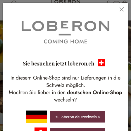
Du has
W
Zum Hauptinhalt springen
Home
Tisch & Küche
Küchenutensilien
Tabletts
Sie besuchen jetzt loberon.ch
In diesem Online-Shop sind nur Lieferungen in die
Schweiz möglich.
Möchten Sie lieber in den
deutschen Online-Shop
wechseln?
zu loberon.
de
wechseln »