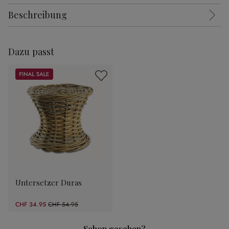
Beschreibung
Dazu passt
Sale
Untersetzer Duras
CHF 34.95
CHF 54.95
(36.4% gespart)
Schon gesehen?