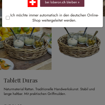
bei loberon.
ch
bleiben »
Ich möchte immer automatisch in den deutschen Online-
Shop weitergeleitet werden.
Tablett Duras
Naturmaterial Rattan.
Traditionelle Handwerkskunst.
Stabil und
lange haltbar.
Mit praktischen Griffmulden.