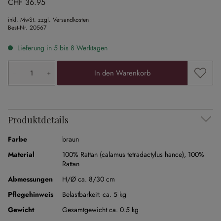
CHF 36.95
inkl. MwSt. zzgl. Versandkosten
Best-Nr.
20567
Lieferung in 5 bis 8 Werktagen
Produkt Anzahl: Gib den gewünschten Wert ein oder ben
Zum Me
In den Warenkorb
Produktdetails
Farbe
braun
Material
100% Rattan (calamus tetradactylus hance)
,
100%
Rattan
Abmessungen
H/Ø ca. 8/30 cm
Pflegehinweis
Belastbarkeit: ca. 5 kg
Gewicht
Gesamtgewicht ca. 0.5 kg