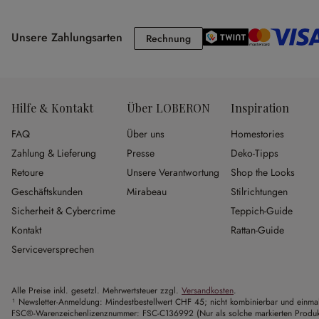
Unsere Zahlungsarten
Rechnung
Rechnung
Hilfe & Kontakt
Über LOBERON
Inspiration
FAQ
Über uns
Homestories
Zahlung & Lieferung
Presse
Deko-Tipps
Retoure
Unsere Verantwortung
Shop the Looks
Geschäftskunden
Mirabeau
Stilrichtungen
Sicherheit & Cybercrime
Teppich-Guide
Kontakt
Rattan-Guide
Serviceversprechen
Alle Preise inkl. gesetzl. Mehrwertsteuer zzgl.
Versandkosten
.
¹ Newsletter-Anmeldung: Mindestbestellwert CHF 45; nicht kombinierbar und einmali
FSC®-Warenzeichenlizenznummer: FSC-C136992 (Nur als solche markierten Produkte 