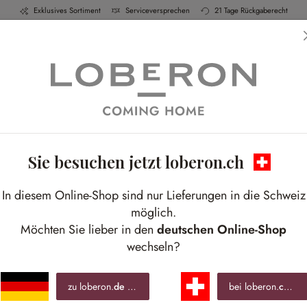
Exklusives Sortiment
Serviceversprechen
21 Tage Rückgaberecht
h & Küche
Schlafen
Bad
Möbel
Leucht
Sie besuchen jetzt loberon.ch
Sale
W
In diesem Online-Shop sind nur Lieferungen in die Schweiz
möglich.
Dek
Möchten Sie lieber in den
deutschen Online-Shop
wechseln?
CHF
zu loberon.
de
wechseln »
bei loberon.
ch
ble
inkl.