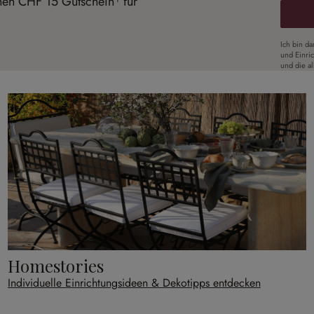
inen CHF 15 Gutschein¹ für
Ich bin d
und Einri
und die a
Homestories
Individuelle Einrichtungsideen & Dekotipps entdecken