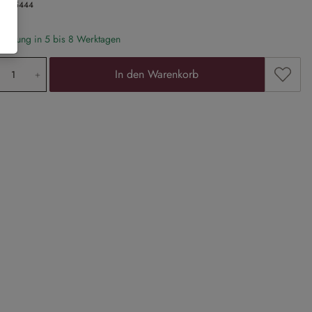
Nr.
15444
eferung in 5 bis 8 Werktagen
odukt Anzahl: Gib den gewünschten Wert ein
Zum Me
In den Warenkorb