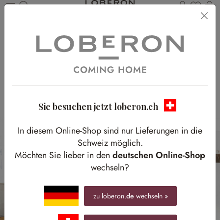
Du has
W
Zum Hauptinhalt springen
Bereit für den Tag
Ihr stilvoller Ankleideraum mit Charme
Sie besuchen jetzt loberon.ch
In diesem Online-Shop sind nur Lieferungen in die
Schweiz möglich.
Möchten Sie lieber in den
deutschen Online-Shop
wechseln?
zu loberon.
de
wechseln »