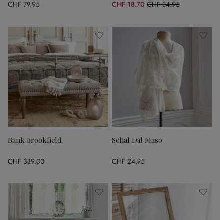
CHF 79.95
CHF 18.70
CHF 34.95
(46.49% gespart)
Bank Brookfield
Schal Dal Maso
CHF 389.00
CHF 24.95