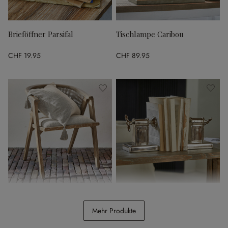
Brieföffner Parsifal
Tischlampe Caribou
CHF 19.95
CHF 89.95
Stuhl Collaroy
Buchstütze 2er Set Iskora
Mehr Produkte
CHF 398.00
CHF 74.95