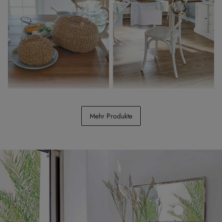
Abdeckhaube 2er Set
Stuhl Kary
Sauvrelle
Mehr Produkte
CHF 39.95
CHF 289.00