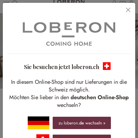
Du has
W
Zum Hauptinhalt springen
Sie besuchen jetzt loberon.ch
In diesem Online-Shop sind nur Lieferungen in die
Schweiz möglich.
Möchten Sie lieber in den
deutschen Online-Shop
Coastal Living
wechseln?
Leichtigkeit, Natürlichkeit & entspanntes Küstenflair für
Ihr Zuhause
zu loberon.
de
wechseln »