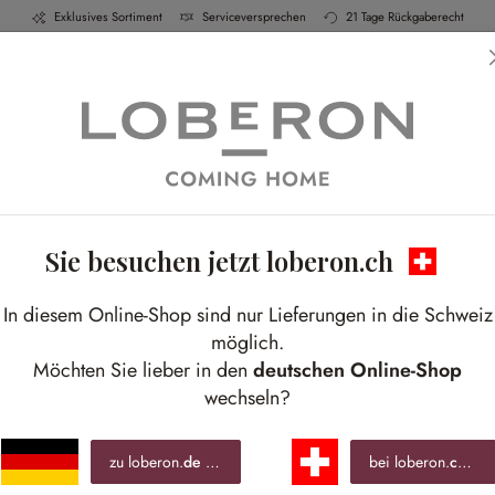
Exklusives Sortiment
Serviceversprechen
21 Tage Rückgaberecht
h & Küche
Schlafen
Bad
Möbel
Leucht
Sie besuchen jetzt loberon.ch
In diesem Online-Shop sind nur Lieferungen in die Schweiz
möglich.
Möchten Sie lieber in den
deutschen Online-Shop
wechseln?
zu loberon.
de
wechseln »
bei loberon.
ch
ble