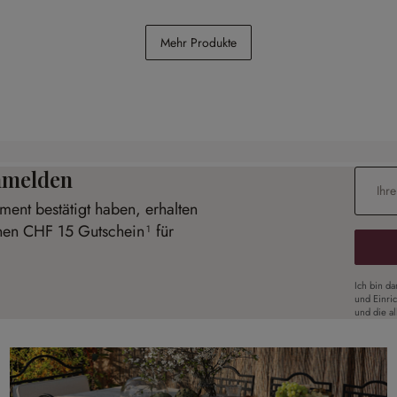
Set Deer
Tablett Donia
Mehr Produkte
CHF 79.95
anmelden
E-Mail-
ent bestätigt haben, erhalten
inen CHF 15 Gutschein¹ für
Ich bin d
und Einri
und die a