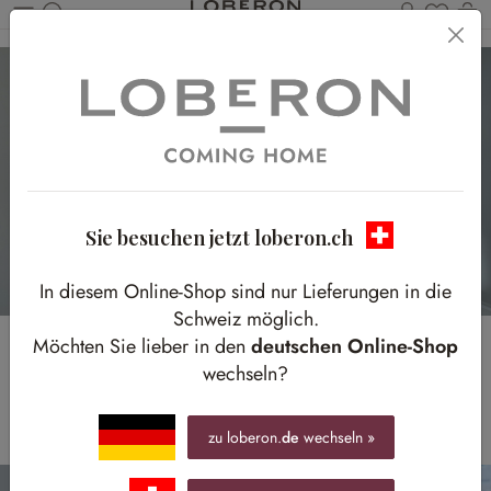
Du has
W
Zum Hauptinhalt springen
Sie besuchen jetzt loberon.ch
In diesem Online-Shop sind nur Lieferungen in die
Schweiz möglich.
Möchten Sie lieber in den
deutschen Online-Shop
EIERSCHALEN-
wechseln?
ELEGANZ
zu loberon.
de
wechseln »