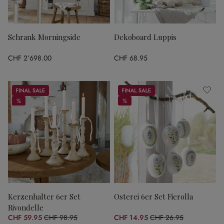
Schrank Morningside
Dekoboard Luppis
CHF 2’698.00
CHF 68.95
Sale
Sale
%
%
%
%
Kerzenhalter 6er Set
Osterei 6er Set Fierolla
Rivondelle
CHF 59.95
CHF 98.95
CHF 14.95
CHF 26.95
(39.41% gespart)
(44.53% gespart)