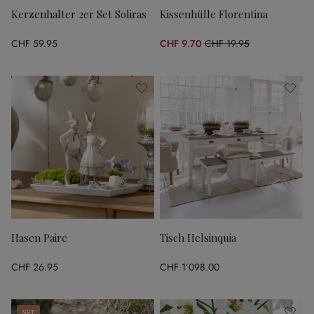
Kerzenhalter 2er Set Soliras
Kissenhülle Florentina
CHF 59.95
CHF 9.70
CHF 19.95
(51.38% gespart)
Hasen Paire
Tisch Helsinquia
CHF 26.95
CHF 1’098.00
Set