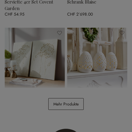
Serviette 4er Set Covent
Schrank Blaise
Garden
CHF 54.95
CHF 2’698.00
Bild 2er Set Tiloren
Osterei 3er Set Mouna
Mehr Produkte
CHF 74.95
CHF 29.95