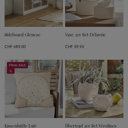
Sideboard Glencoe
Vase 2er Set Délavrie
CHF 689.00
CHF 59.95
Sale
%
%
Kissenhülle Luiv
Übertopf 2er Set Vérolines