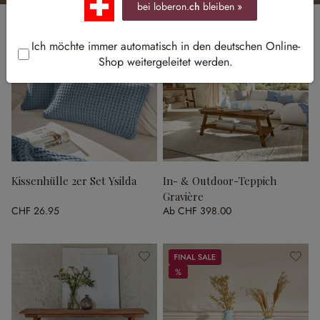
bei loberon.
ch
bleiben »
Ich möchte immer automatisch in den deutschen Online-
Shop weitergeleitet werden.
Kissenhülle 2er Set Ysilda
In- & Outdoor-Teppich
Gravière
CHF 26.95
Ab
CHF 398.00
Sale
%
%