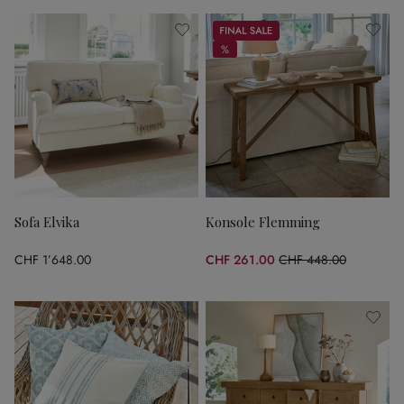
Sale
%
%
Sofa Elvika
Konsole Flemming
CHF 1’648.00
CHF 261.00
CHF 448.00
(41.74% gespart)