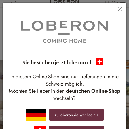
Du has
W
Zum Hauptinhalt springen
Ein Wohnzimmer,
zwei Looks
Wohnen wie im Süden: Natürliche Materialien und
helle Farben
Sie besuchen jetzt loberon.ch
In diesem Online-Shop sind nur Lieferungen in die
Schweiz möglich.
Möchten Sie lieber in den
deutschen Online-Shop
wechseln?
zu loberon.
de
wechseln »