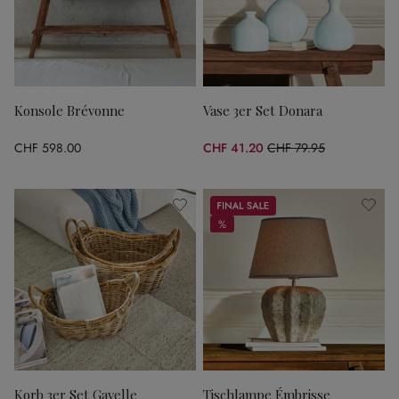
Konsole Brévonne
Vase 3er Set Donara
CHF 598.00
CHF 41.20
CHF 79.95
(48.47% gespart)
Sale
%
%
Korb 3er Set Gavelle
Tischlampe Émbrisse