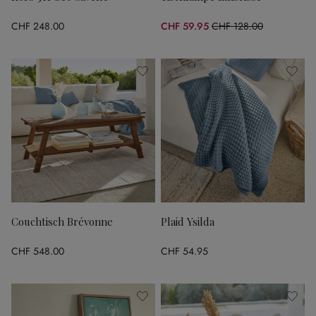
CHF 248.00
CHF 59.95
CHF 128.00
(53.16% gespart)
Couchtisch Brévonne
Plaid Ysilda
CHF 548.00
CHF 54.95