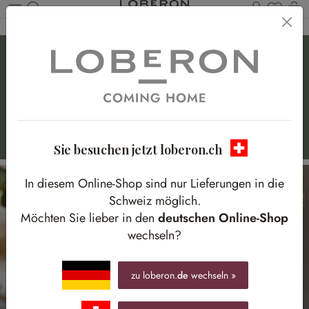
Du has
W
Zum Hauptinhalt springen
Einzigartige
Lichterwelten
Besondere Windlichter & Kerzenständer für Ihr Zuhause
Sie besuchen jetzt loberon.ch
In diesem Online-Shop sind nur Lieferungen in die
Schweiz möglich.
Möchten Sie lieber in den
deutschen Online-Shop
wechseln?
zu loberon.
de
wechseln »