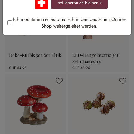
bei loberon.
ch
bleiben »
Ich möchte immer automatisch in den deutschen Online-
Shop weitergeleitet werden.
Deko-Kürbis 3er Set Elrik
LED-Hängelaterne 3er
Set Chambéry
CHF 54.95
CHF 48.95