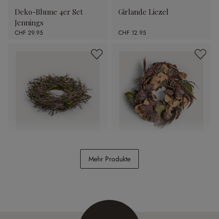
Deko-Blume 4er Set
Girlande Liezel
Jennings
CHF 29.95
CHF 12.95
Kranz Sabia
Kranz Yvorie
Mehr Produkte
CHF 29.95
CHF 59.95