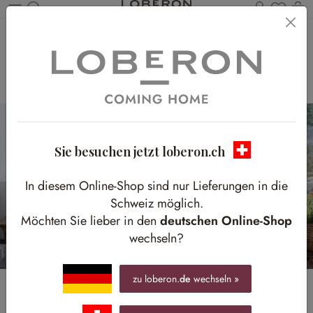
Du has
W
Zum Hauptinhalt springen
Erntezeit
Stilvoll herbstliche Garteninspiration
Sie besuchen jetzt loberon.ch
In diesem Online-Shop sind nur Lieferungen in die
Schweiz möglich.
Möchten Sie lieber in den
deutschen Online-Shop
wechseln?
zu loberon.
de
wechseln »