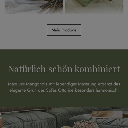
Desserteller 6er Set
Kissenhülle 3er Set Alienor
Braganza
Mehr Produkte
CHF 98.95
CHF 48.95
Natürlich schön kombiniert
Massives Mangoholz mit lebendiger Maserung ergänzt das
elegante Grün des Sofas Ottoline besonders harmonisch.