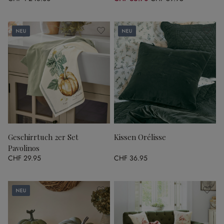
(38.78% gespart)
Neu
Neu
Geschirrtuch 2er Set
Kissen Orélisse
Pavolinos
CHF 29.95
CHF 36.95
Neu