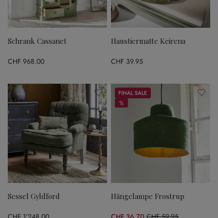
Schrank Cassanet
Haustiermatte Keirena
CHF 968.00
CHF 39.95
Sale
%
%
Sessel Gyldford
Hängelampe Frostrup
CHF 1’248.00
CHF 36.70
CHF 59.95