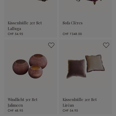
Kissenhülle 2er Set
Sofa Clères
Lalluga
CHF 54.95
CHF 1’348.00
Windlicht 3er Set
Kissenhülle 2er Set
Jalimeen
Liréan
CHF 48.95
CHF 54.95