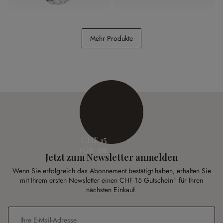
Schlaf-Set 3-teilig
Kissenhülle Winklet
Mehr Produkte
Felencio
CHF 12.70
CHF 34.95
CHF 26.95
(63.66% gespart)
CHF 15
FÜR SIE
Jetzt zum Newsletter anmelden
Wenn Sie erfolgreich das Abonnement bestätigt haben, erhalten Sie
mit Ihrem ersten Newsletter einen CHF 15 Gutschein¹ für Ihren
nächsten Einkauf.
E-Mail-Adresse
*