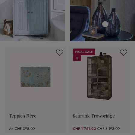
Sale
%
%
Teppich Nére
Schrank Trowbridge
Ab
CHF 398.00
CHF 1’761.00
CHF 3’198.00
(44.93% gespart)