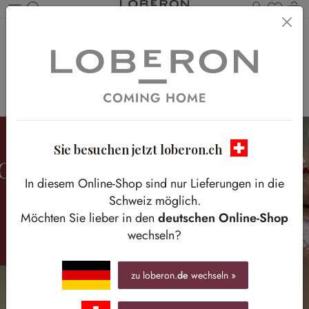
Du has
W
Zum Hauptinhalt springen
FARBE IM FOKUS
Farbenfrohe Hingucker und Deko-Highlights für Ihr
Wohnzimmer
Sie besuchen jetzt loberon.ch
GEMÜTLICHES
In diesem Online-Shop sind nur Lieferungen in die
ROT
Schweiz möglich.
Möchten Sie lieber in den
deutschen Online-Shop
wechseln?
zu loberon.
de
wechseln »