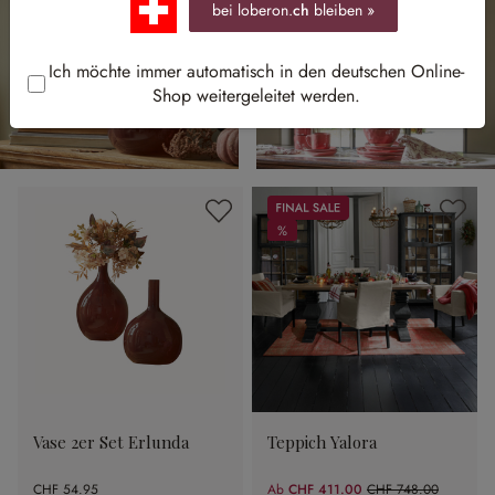
bei loberon.
ch
bleiben »
Ich möchte immer automatisch in den deutschen Online-
Shop weitergeleitet werden.
Sale
%
%
Vase 2er Set Erlunda
Teppich Yalora
CHF 54.95
Ab
CHF 411.00
CHF 748.00