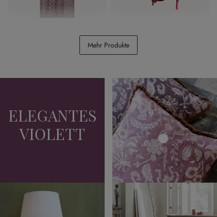
Gardine Jouvenay
Anhänger 4er Set
Mehr Produkte
Camorita
CHF 79.95
CHF 54.95
ELEGANTES
VIOLETT