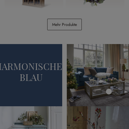
Schrank Mamirolle
Kranz Épine
Mehr Produkte
CHF 3’498.00
CHF 59.95
HARMONISCHES
BLAU