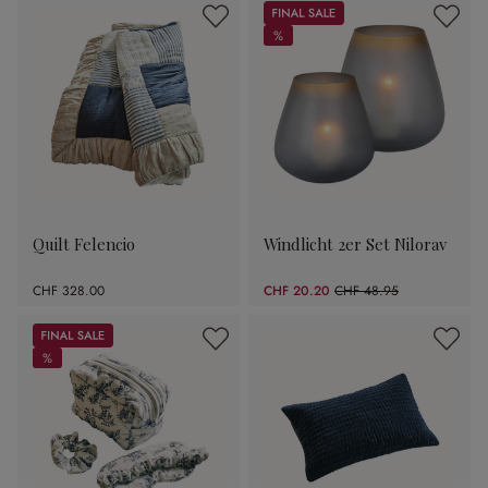
Sale
%
%
Quilt Felencio
Windlicht 2er Set Nilorav
CHF 328.00
CHF 20.20
CHF 48.95
(58.73% gespart)
Sale
%
%