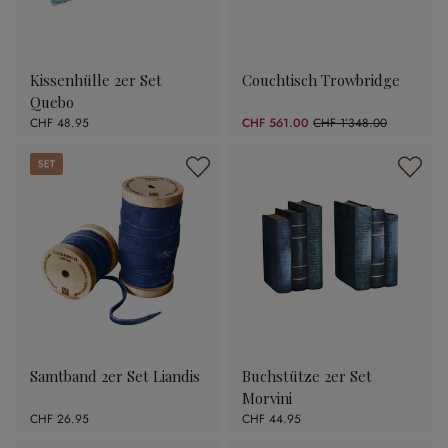
Kissenhülle 2er Set
Couchtisch Trowbridge
Quebo
CHF 48.95
CHF 561.00
CHF 1’348.00
(58.38% gespart)
Set
Samtband 2er Set Liandis
Buchstütze 2er Set
Morvini
CHF 26.95
CHF 44.95