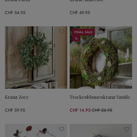
CHF 54.95
CHF 49.95
Sale
%
%
Kranz Zoey
Trockenblumenkranz Vantile
CHF 59.95
CHF 14.95
CHF 26.95
(44.53% gespart)