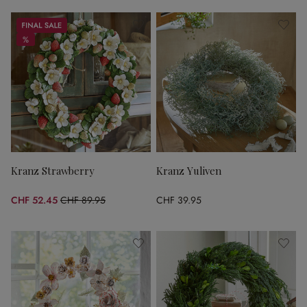
Sale
%
%
Kranz Strawberry
Kranz Yuliven
CHF 52.45
CHF 89.95
CHF 39.95
(41.69% gespart)