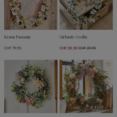
Kranz Passanja
Girlande Cecilia
CHF 79.95
CHF 20.20
CHF 39.95
(49.44% gespart)