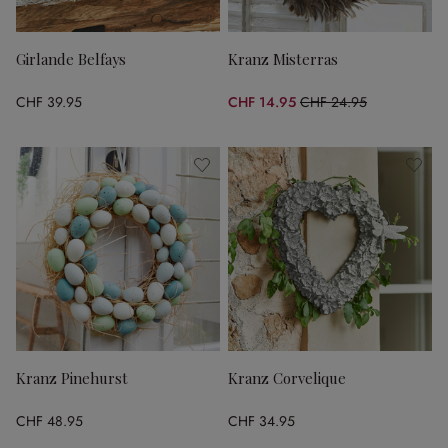
Girlande Belfays
Kranz Misterras
CHF 39.95
CHF 14.95
CHF 24.95
(40.08% gespart)
Kranz Pinehurst
Kranz Corvelique
CHF 48.95
CHF 34.95