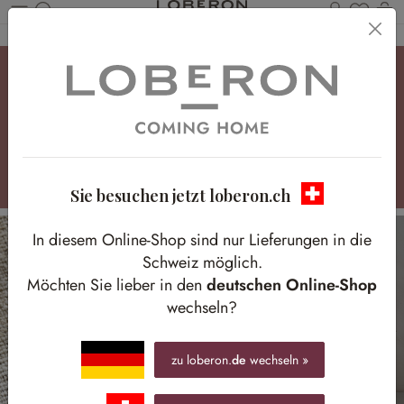
Du has
W
Zum Hauptinhalt springen
Frühling, der bleibt
Zarte Kränze & Girlanden mit frischen Farben – für
einen Look, der lange schön bleibt
Sie besuchen jetzt loberon.ch
In diesem Online-Shop sind nur Lieferungen in die
Schweiz möglich.
Möchten Sie lieber in den
deutschen Online-Shop
wechseln?
zu loberon.
de
wechseln »