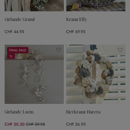
Girlande Grand
Kranz Elly
CHF 44.95
CHF 69.95
Sale
%
%
Girlande Lucin
Eierkranz Harera
CHF 20.20
CHF 39.95
CHF 26.95
(49.44% gespart)