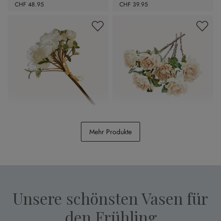
CHF 48.95
CHF 39.95
Deko-Blumenstrauss
Deko-Blume 6er Set
Mehr Produkte
Quérisse
Mervix
CHF 19.95
CHF 48.95
Unsere schönsten Vasen für
den Frühling