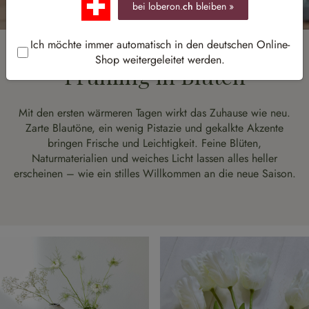
bei loberon.
ch
bleiben »
Ich möchte immer automatisch in den deutschen Online-
Shop weitergeleitet werden.
Frühling in Blüten
Mit den ersten wärmeren Tagen wirkt das Zuhause wie neu.
Zarte Blautöne, ein wenig Pistazie und gekalkte Akzente
bringen Frische und Leichtigkeit. Feine Blüten,
Naturmaterialien und weiches Licht lassen alles heller
erscheinen – wie ein stilles Willkommen an die neue Saison.