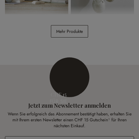
Bild mit Halterung 3er Set
Anhänger 3er Set Marlin
Serafinas
Mehr Produkte
CHF 26.95
CHF 19.95
CHF 15
FÜR SIE
Jetzt zum Newsletter anmelden
Wenn Sie erfolgreich das Abonnement bestätigt haben, erhalten Sie
mit Ihrem ersten Newsletter einen CHF 15 Gutschein¹ für Ihren
nächsten Einkauf.
E-Mail-Adresse
*