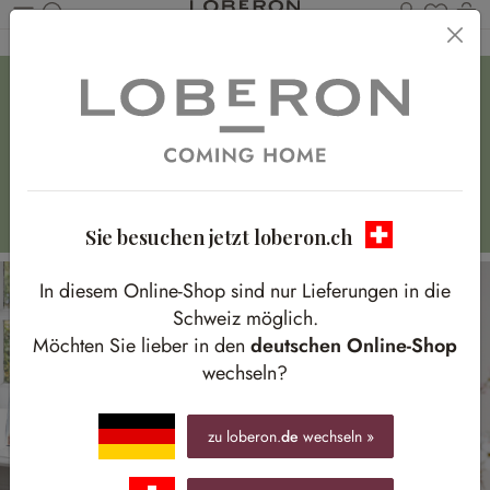
Du has
W
Zum Hauptinhalt springen
Frühlingshafte Fensterdeko
Für frische Ausblicke mit blühenden Akzenten
Sie besuchen jetzt loberon.ch
In diesem Online-Shop sind nur Lieferungen in die
Schweiz möglich.
Möchten Sie lieber in den
deutschen Online-Shop
wechseln?
zu loberon.
de
wechseln »