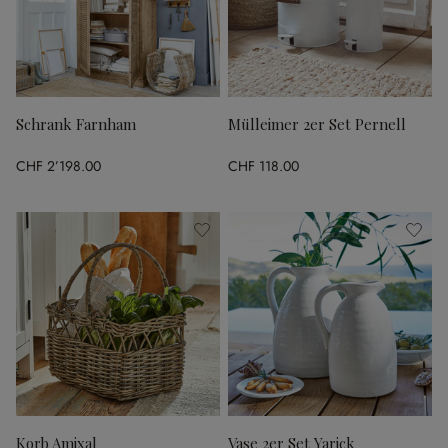
Schrank Farnham
Mülleimer 2er Set Pernell
CHF 2’198.00
CHF 118.00
Korb Amixal
Vase 2er Set Yarick