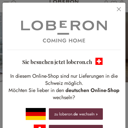
Du has
W
Zum Hauptinhalt springen
Sie besuchen jetzt loberon.ch
In diesem Online-Shop sind nur Lieferungen in die
Schweiz möglich.
Möchten Sie lieber in den
deutschen Online-Shop
Genussmomente
wechseln?
Zwischen natürlichem Charme und stilvoller Eleganz
zu loberon.
de
wechseln »