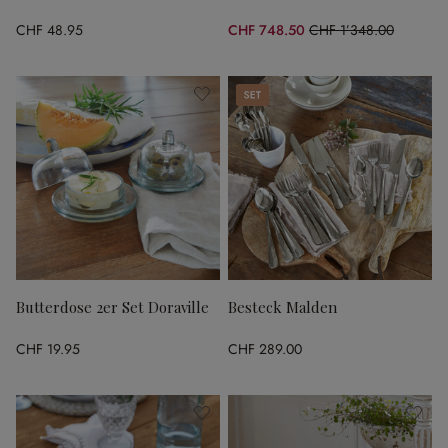
CHF 48.95
CHF 748.50
CHF 1’348.00
(44.47% gespart)
Set
Butterdose 2er Set Doraville
Besteck Malden
CHF 19.95
CHF 289.00