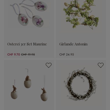
Osterei 3er Set Maurine
Girlande Antonin
CHF 9.70
CHF 19.95
CHF 24.95
(51.38% gespart)