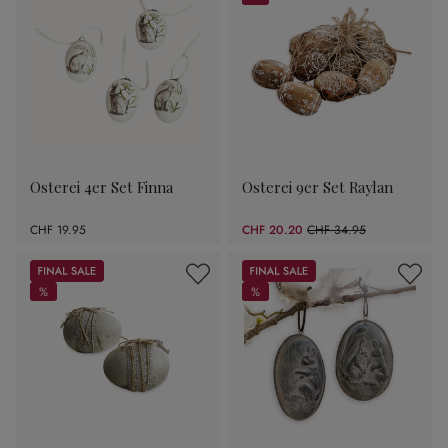
%
Osterei 4er Set Finna
Osterei 9er Set Raylan
CHF 19.95
CHF 20.20
CHF 34.95
(42.2% gespart)
Sale
Sale
%
%
%
%