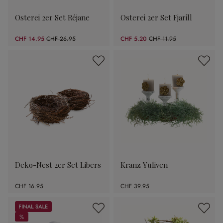
Osterei 2er Set Réjane
Osterei 2er Set Fjarill
CHF 14.95
CHF 26.95
CHF 5.20
CHF 11.95
(44.53% gespart)
(56.49% gespart)
Deko-Nest 2er Set Libers
Kranz Yuliven
CHF 16.95
CHF 39.95
Sale
%
%