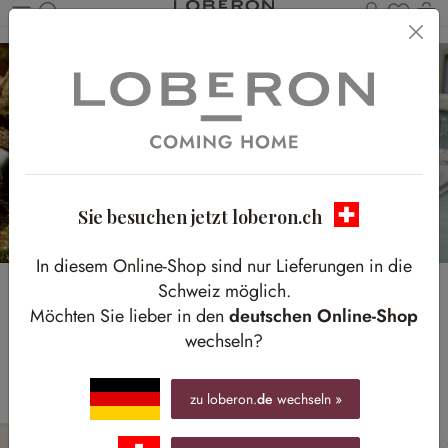
Du has
W
Zum Hauptinhalt springen
Sie besuchen jetzt loberon.ch
In diesem Online-Shop sind nur Lieferungen in die
Schweiz möglich.
Geschenkideen fürs
Möchten Sie lieber in den
deutschen Online-Shop
wechseln?
Osternest
zu loberon.
de
wechseln »