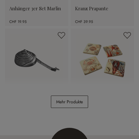
Anhänger 3er Set Marlin
Kranz Prapante
CHF 19.95
CHF 39.95
Massband Ovixel
Untersetzer 4er Set
Mehr Produkte
Celorin
CHF 12.95
CHF 12.95