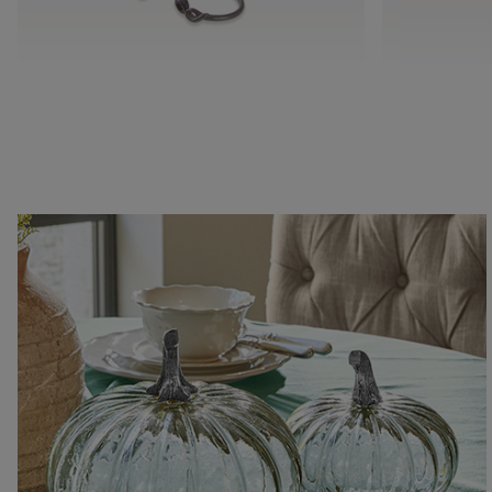
Serviettenring 4er Set Astor
Krug Malle
CHF 11.95
CHF 26.95