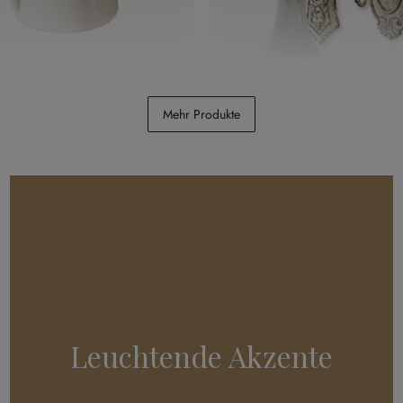
vesse
Haken 4er Set Codrington
Mehr Produkte
CHF 26.95
Leuchtende Akzente