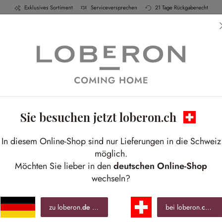
Exklusives Sortiment
Serviceversprechen
21 Tage Rückgaberecht
h & Küche
Schlafen
Bad
Möbel
Leucht
Herbstgenuss
Sie besuchen jetzt loberon.ch
ütliche Atmosphäre für gesellige Momente scha
In diesem Online-Shop sind nur Lieferungen in die Schweiz
möglich.
Möchten Sie lieber in den
deutschen Online-Shop
wechseln?
zu loberon.
de
wechseln »
bei loberon.
ch
ble