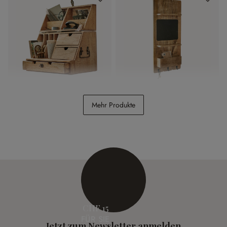
Organizer Shane
Wand-Organizer
Mehr Produkte
Seraphique
CHF 178.00
CHF 98.95
CHF 15
FÜR SIE
Jetzt zum Newsletter anmelden