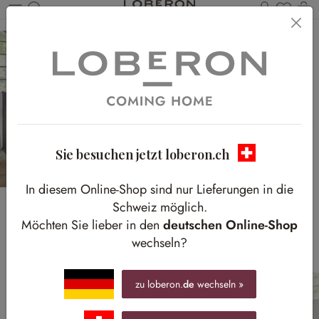
Du has
W
Zum Hauptinhalt springen
Sie besuchen jetzt loberon.ch
In diesem Online-Shop sind nur Lieferungen in die
Schweiz möglich.
Homeoffice-Look
Möchten Sie lieber in den
deutschen Online-Shop
wechseln?
zu loberon.
de
wechseln »