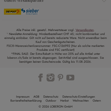
Unsere Versandpartner
Alle Preise inkl. gesetzl. Mehrwertsteuer zzgl.
Versandkosten
.
¹ Newsletter-Anmeldung: Mindestbestellwert CHF 45; nicht kombinierbar und
einmalig einlösbar. Gilt nicht auf bereits reduzierte Ware. Nicht anwendbar beim
Kauf von Geschenkgutscheinen.
FSC®-Warenzeichenlizenznummer: FSC-C136992 (Nur als solche markierten
Produkte sind FSC zertifiziert)
*FINAL SALE: Der Extra-Rabatt in Höhe von 25% auf alle Artikel unter
loberon.ch/Sale ist bereits abgezogen. Set-Artikel sind ausgeschlossen. Sie
benötigen keinen Gutscheincode. Gültig bis 11.08.2026.
Impressum
AGB
Datenschutz
Datenschutz-Einstellungen
Barrierefreiheitserklärung
Outdoor
Herbst
Weihnachten
Ostern
© 2026 LOBERON GmbH