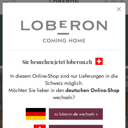
Du has
W
Zum Hauptinhalt springen
Landhaus-Entrée
Natürlich inspiriert mit Grüntönen, floralen Mustern und
Rattan
Sie besuchen jetzt loberon.ch
In diesem Online-Shop sind nur Lieferungen in die
Schweiz möglich.
Möchten Sie lieber in den
deutschen Online-Shop
wechseln?
zu loberon.
de
wechseln »