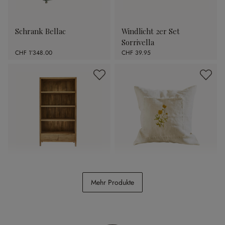
Schrank Bellac
Windlicht 2er Set
Sorrivella
CHF 1’348.00
CHF 39.95
Regal Dalesford
Kissenhülle Coudrisse
Mehr Produkte
CHF 1’248.00
CHF 29.95