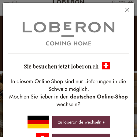
Du has
W
Zum Hauptinhalt springen
Weihnachtlicher
Lebkuchenzauber
Süße Akzente für Ihr Zuhause
Sie besuchen jetzt loberon.ch
In diesem Online-Shop sind nur Lieferungen in die
Schweiz möglich.
Möchten Sie lieber in den
deutschen Online-Shop
wechseln?
zu loberon.
de
wechseln »