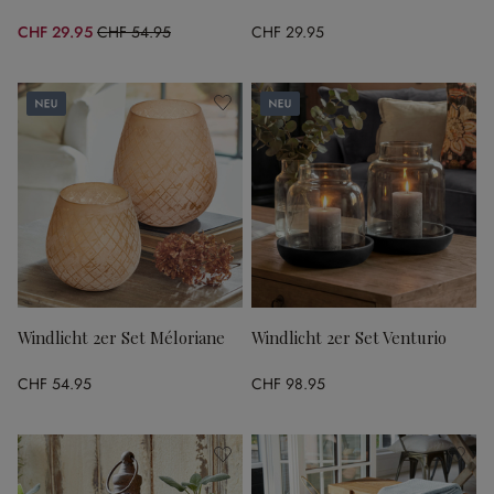
CHF 29.95
CHF 54.95
CHF 29.95
(45.5% gespart)
Neu
Neu
Windlicht 2er Set Méloriane
Windlicht 2er Set Venturio
CHF 54.95
CHF 98.95