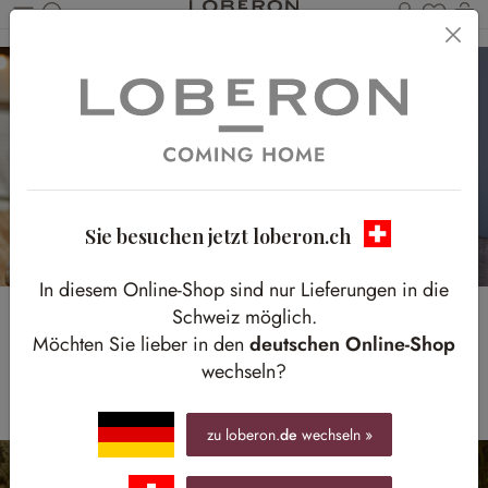
Du has
W
Zum Hauptinhalt springen
Sie besuchen jetzt loberon.ch
In diesem Online-Shop sind nur Lieferungen in die
Schweiz möglich.
Licht & Laternen
Möchten Sie lieber in den
deutschen Online-Shop
wechseln?
Stimmungsvoller Zauber für lange Sommerabende
zu loberon.
de
wechseln »