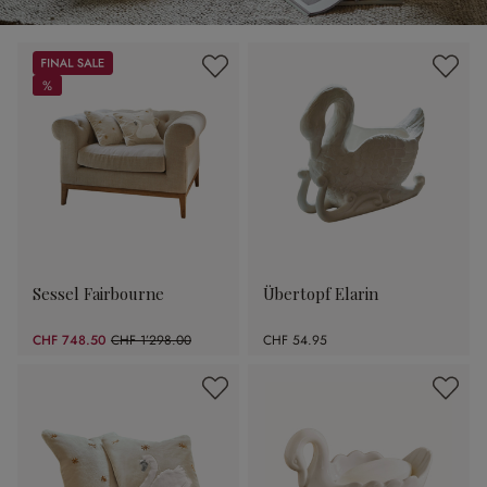
Sale
%
%
Sessel Fairbourne
Übertopf Elarin
CHF 748.50
CHF 1’298.00
CHF 54.95
(42.33% gespart)