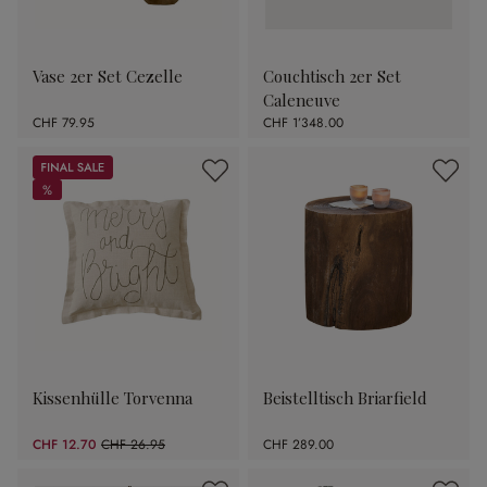
Vase 2er Set Cezelle
Couchtisch 2er Set
Caleneuve
CHF 79.95
CHF 1’348.00
Sale
%
%
Kissenhülle Torvenna
Beistelltisch Briarfield
CHF 12.70
CHF 26.95
CHF 289.00
(52.88% gespart)