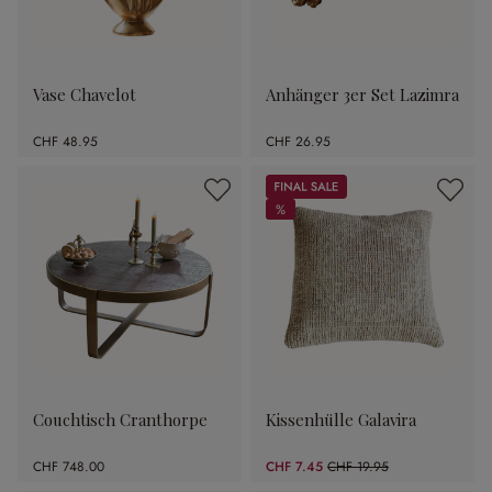
Vase Chavelot
Anhänger 3er Set Lazimra
CHF 48.95
CHF 26.95
Sale
%
%
Couchtisch Cranthorpe
Kissenhülle Galavira
CHF 748.00
CHF 7.45
CHF 19.95
(62.66% gespart)