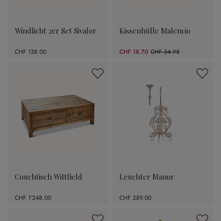
Windlicht 2er Set Sivalor
Kissenhülle Malencio
CHF 138.00
CHF 18.70
CHF 34.95
(46.49% gespart)
Couchtisch Wittfield
Leuchter Manor
CHF 1’248.00
CHF 289.00