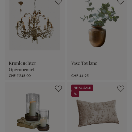
Kronleuchter
Vase Toulane
Opérancourt
CHF 1’248.00
CHF 44.95
Sale
%
%