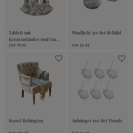
Tablett mit
Windlicht 3er Set Selhild
Kerzenständer und Vase
Hilevor
CHF 79.95
CHF 26.95
Sessel Bebington
Anhänger 6er Set Ursule