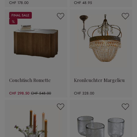
CHF 178.00
CHF 48.95
Sale
%
%
Couchtisch Romette
Kronleuchter Margelieu
CHF 298.50
CHF 548.00
CHF 328.00
(45.53% gespart)