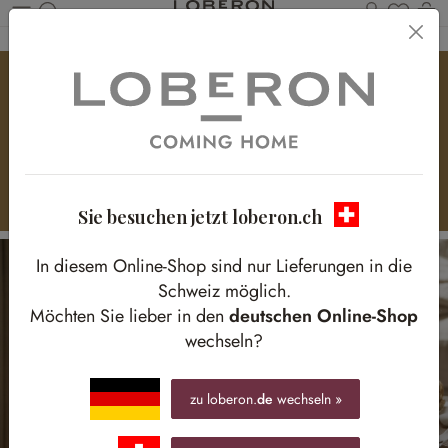
Du has
W
Zum Hauptinhalt springen
Märchenhafter Schwanensee
Bezaubernd eleganter Deko-Trend
Sie besuchen jetzt loberon.ch
In diesem Online-Shop sind nur Lieferungen in die
Schweiz möglich.
Möchten Sie lieber in den
deutschen Online-Shop
wechseln?
zu loberon.
de
wechseln »